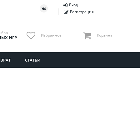
Вход
ть
Тюменская область
Регистрация
Удмуртия
Ульяновская область
ыбор
Избранное
Корзина
НЫХ ИГР
ВРАТ
СТАТЬИ