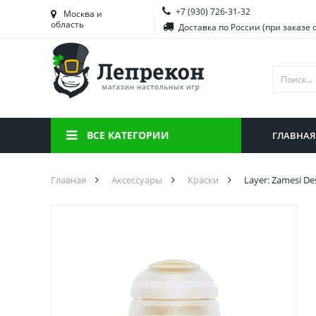
+7 (930) 726-31-32
Башкортостан
Морд
Москва и
область
Доставка по России (при заказе 
Брянская область
Моск
Вологодская область
Ниже
Воронежская область
Ново
Иркутская область
Омск
ВСЕ КАТЕГОРИИ
ГЛАВНАЯ
Калининградская область
Орен
Главная
Аксессуары
Краски
Layer: Zamesi De