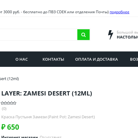
овия
Санкт-Петербург и облас
от 3000 руб. - бесплатно до ПВЗ CDEK или отделения Почты)
подробнее
ва и область
Самарская область
городская область
Саратовская область
Большой в
НАСТОЛЬ
сибирская область
Свердловская область
ая область
Смоленская область
О НАС
КОНТАКТЫ
ОПЛАТА И ДОСТАВКА
ВОЗ
бургская область
Ставропольский край
sert (12ml)
LAYER: ZAMESI DESERT (12ML)
(0)
Краска Пустыня Замези (Paint Pot: Zamesi Desert)
₽
650
Интернет магазин
Отсутствует