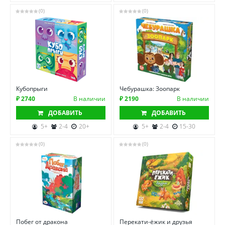
(0)
(0)
Кубопрыги
Чебурашка: Зоопарк
₽ 2740
В наличии
₽ 2190
В наличии
ДОБАВИТЬ
ДОБАВИТЬ
5+
2-4
20+
5+
2-4
15-30
(0)
(0)
Побег от дракона
Перекати-ёжик и друзья