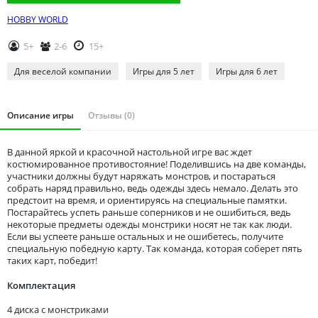
Томская область
HOBBY WORLD
Тюменская область
Удмуртия
5+
2-6
15+
Ульяновская область
Для веселой компании
Игры для 5 лет
Игры для 6 лет
Описание игры
Отзывы (0)
В данной яркой и красочной настольной игре вас ждет
костюмированное противостояние! Поделившись на две команды,
участники должны будут наряжать монстров, и постараться
собрать наряд правильно, ведь одежды здесь немало. Делать это
предстоит на время, и ориентируясь на специальные памятки.
Постарайтесь успеть раньше соперников и не ошибиться, ведь
некоторые предметы одежды монстрики носят не так как люди.
Если вы успеете раньше остальных и не ошибетесь, получите
специальную победную карту. Так команда, которая соберет пять
таких карт, победит!
Комплектация
4 диска с монстриками