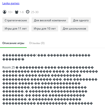
Томская область
Lavka games
Тюменская область
10+
1-6
25-30
Удмуртия
Стратегические
Для веселой компании
Для одного
Ульяновская область
Игры для 11 лет
Игры для 10 лет
Для школьников
Описание игры
Отзывы (0)
�����������! ��� ������� �������
������!�
Room 25 � �������� ���� ������������
��������� ������� ����. � ��� ������
����� �� ���� ���� ����������
��������� �������-���. ��� ��������
����� ����� �� �������������
���������, ������� �����������
�������, � ������� ������������
�������. �� ��� �� ������������
��������, � ������� ���������
����������� ����������. ��������