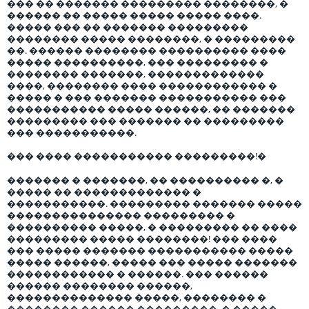
��� �� ������� ��������� ��������, �
������ �� ����� ����� ����� ����.
����� ��� �� ������� ���������
�������� ����� ��������, � ���������
��. ������ �������� ���������� ����
����� ����������, ��� ��������� �
�������� �������, �������������
����, �������� ���� ������������ �
����� � ��� ������� ����������� ���
����������� ����� ������, �� �������
��������� ��� ������� �� ���������
��� �����������.
��� ���� ����������� ���������!�
������� � �������, �� ���������� �, �
����� �� ������������� �
�����������. ��������� ������� �����
��������������� ��������� �
���������� �����, � ��������� �� ����
��������� ����� ��������! ��� ����
��� ����� ������� ����������� �����
����� ������, ����� ��� ����� �������
������������ � ������. ��� ������
������ �������� ������,
�������������� �����, �������� �
�������� ������ ���������, � �����