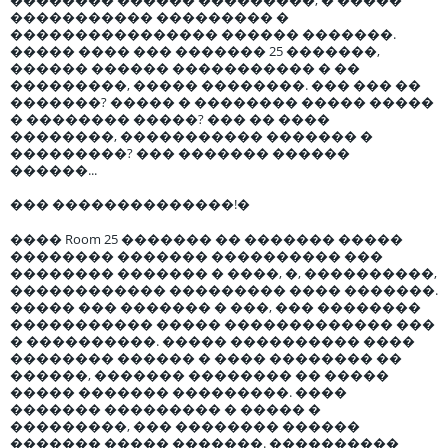
����������� ��������� �
���������������� ������ �������.
����� ���� ��� ������� 25 �������,
������ ������ ����������� � ��
���������, ����� ��������. ��� ��� ��
�������? ����� � �������� ����� �����
� �������� �����? ��� �� ����
��������, ����������� ������� �
���������? ��� ������� ������
������...
��� ��������������!�
���� Room 25 ������� �� ������� �����
�������� ������� ���������� ���
�������� ������� � ����, �, ����������,
������������ ��������� ���� �������.
����� ��� ������� � ���, ��� ��������
����������� ����� ������������� ���
� ����������. ����� ���������� ����
�������� ������ � ���� �������� ��
������, ������� �������� �� �����
����� ������� ���������. ����
������� ��������� � ����� �
���������, ��� �������� ������
������� ����� �������. ����������