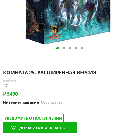
Омская область
Оренбургская область
Пензенская область
Пермский край
Ростовская область
Рязанская область
Санкт-Петербург и область
Самарская область
КОМНАТА 25. РАСШИРЕННАЯ ВЕРСИЯ
Саратовская область
Свердловская область
(0)
Смоленская область
₽
5490
Ставропольский край
Интернет магазин
Отсутствует
Тамбовская область
УВЕДОМИТЬ О ПОСТУПЛЕНИИ
Татарстан
ДОБАВИТЬ В ИЗБРАННОЕ
Тверская область