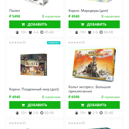
Палео
Корни. Мародеры (доп)
₽ 5490
В наличии
₽ 4940
В наличии
ДОБАВИТЬ
ДОБАВИТЬ
10+
2-4
45-60
10+
2-6
60-90
(0)
(0)
НОВИНКА
Кольт экспресс. Большое
Корни. Поздемный мир (доп)
приключение
₽ 4940
В наличии
₽ 6590
В наличии
ДОБАВИТЬ
ДОБАВИТЬ
10+
2-6
60-90
10+
2-9
35-40
(0)
(0)