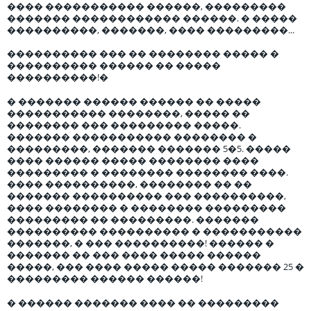
���� ����������� ������, ���������
������� ������������ ������. � �����
����������, �������, ���� ���������...
���������� ��� �� �������� ����� �
���������� ������ �� �����
����������!�
� ������� ������ ������ �� �����
����������� ��������, ����� ��
�������� ��� ��������� �����.
������� ����������� �������� �
���������, ������� ������� 5�5. �����
���� ������ ����� �������� ����
��������� � �������� �������� ����.
���� ����������, �������� �� ��
������� ���������� ��� ����������,
���� �������� � �������� ���������
��������� �� ���������. �������
���������� ���������� � �����������
�������, � ��� ����������! ������ �
������� �� ��� ���� ����� ������
�����, ��� ���� ����� ����� ������� 25 �
��������� ������ ������!
� ������ ������� ���� �� ���������