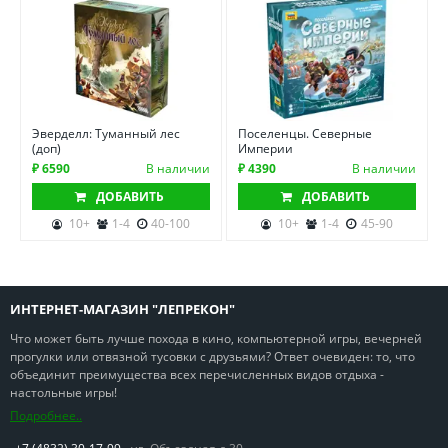
Эверделл: Туманный лес
Поселенцы. Северные
(доп)
Империи
₽ 6590
В наличии
₽ 4390
В наличии
ДОБАВИТЬ
ДОБАВИТЬ
10+
1-4
40-100
10+
1-4
45-90
ИНТЕРНЕТ-МАГАЗИН "ЛЕПРЕКОН"
Что может быть лучше похода в кино, компьютерной игры, вечерней
прогулки или отвязной тусовки с друзьями? Ответ очевиден: то, что
объединит преимущества всех перечисленных видов отдыха -
настольные игры!
Подробнее..