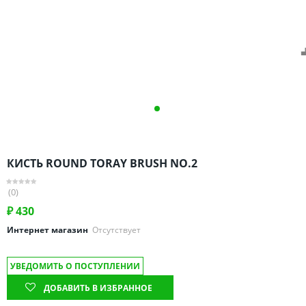
Омская область
Оренбургская область
Пензенская область
Пермский край
Ростовская область
Рязанская область
Санкт-Петербург и область
Самарская область
КИСТЬ ROUND TORAY BRUSH NO.2
Саратовская область
Свердловская область
(0)
Смоленская область
₽
430
Ставропольский край
Интернет магазин
Отсутствует
Тамбовская область
УВЕДОМИТЬ О ПОСТУПЛЕНИИ
Татарстан
ДОБАВИТЬ В ИЗБРАННОЕ
Тверская область