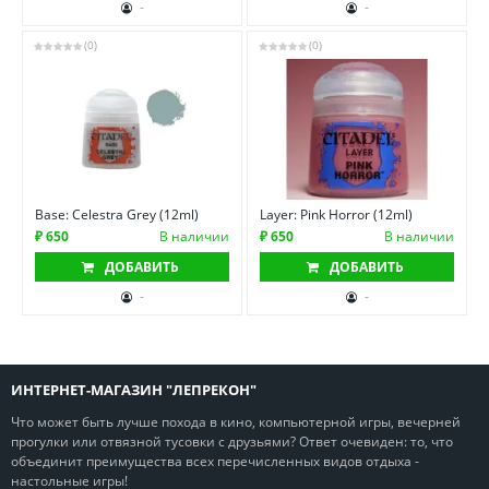
-
-
(0)
(0)
Base: Celestra Grey (12ml)
Layer: Pink Horror (12ml)
₽ 650
В наличии
₽ 650
В наличии
ДОБАВИТЬ
ДОБАВИТЬ
-
-
ИНТЕРНЕТ-МАГАЗИН "ЛЕПРЕКОН"
Что может быть лучше похода в кино, компьютерной игры, вечерней
прогулки или отвязной тусовки с друзьями? Ответ очевиден: то, что
объединит преимущества всех перечисленных видов отдыха -
настольные игры!