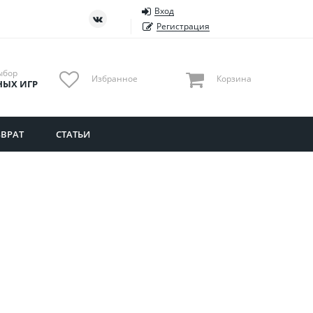
Вход
ть
Тюменская область
Регистрация
Удмуртия
Ульяновская область
ыбор
Избранное
Корзина
НЫХ ИГР
ВРАТ
СТАТЬИ