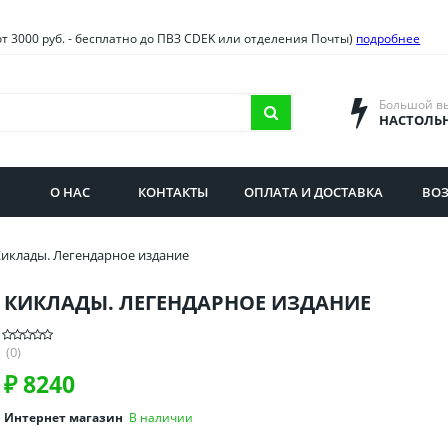
овия
Санкт-Петербург и облас
от 3000 руб. - бесплатно до ПВЗ CDEK или отделения Почты)
подробнее
ва и область
Самарская область
городская область
Саратовская область
Большой в
НАСТОЛЬ
сибирская область
Свердловская область
ая область
Смоленская область
О НАС
КОНТАКТЫ
ОПЛАТА И ДОСТАВКА
ВОЗ
бургская область
Ставропольский край
иклады. Легендарное издание
КИКЛАДЫ. ЛЕГЕНДАРНОЕ ИЗДАНИЕ
(0)
₽
8240
Интернет магазин
В наличии