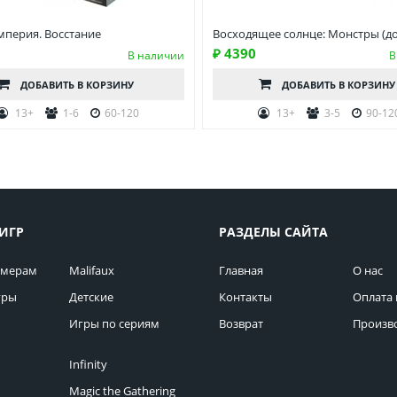
мперия. Восстание
Восходящее солнце: Монстры (д
₽ 4390
В наличии
В
ДОБАВИТЬ
В КОРЗИНУ
ДОБАВИТЬ
В КОРЗИНУ
13+
1-6
60-120
13+
3-5
90-12
ИГР
РАЗДЕЛЫ САЙТА
омерам
Malifaux
Главная
О нас
гры
Детские
Контакты
Оплата 
Игры по сериям
Возврат
Произв
Infinity
Magic the Gathering