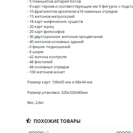
- 5 планшетов алтарей богов
- 9 карт героев и соответствующие им 9 фигурок с подс
- 10 фрагментов архипелага16 наёмных отрядов
- 15 жетонов метрополий
- 18 карт мифических существ
- 20 карт жриц
- 20 карт философов
- 30 двусторонних жетонов процветания
- 40 жетонов основных зданий
- 6 фишек подношений
- 6 ширм
- 42 жетона контроля
- 48 флотилий
- 48 основных отрядов
- 100 жетонов монет
Размер карт: 100х65 мм и 68х44 мм
Размер упаковки: 320x320x80мм
Вес: 2,6кг
ПОХОЖИЕ ТОВАРЫ
(0)