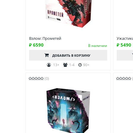
Взлом: Прометей
Ужастик
₽ 6590
₽ 5490
В наличии
ДОБАВИТЬ
В КОРЗИНУ
13+
1-4
90+
(0)