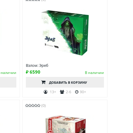
Взлом: Эреб
₽ 6590
 наличии
В наличии
ДОБАВИТЬ
В КОРЗИНУ
13+
2-6
90+
(0)