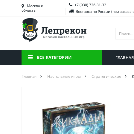
+7 (930) 726-31-32
Башкортостан
Морд
Москва и
область
Доставка по России (при заказе 
Брянская область
Моск
Вологодская область
Ниже
Воронежская область
Ново
Иркутская область
Омск
ВСЕ КАТЕГОРИИ
ГЛАВНАЯ
Калининградская область
Орен
Главная
Настольные игры
Стратегические
К