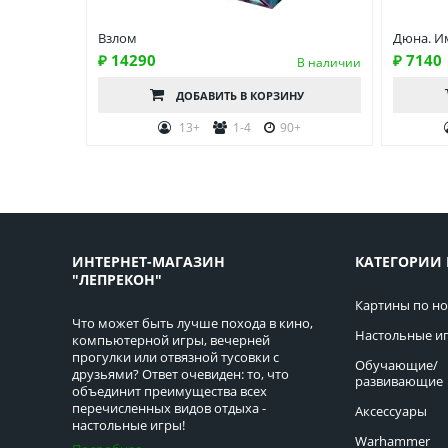
Взлом
Дюна. И
₽ 14290
₽ 7140
В наличии
ДОБАВИТЬ
В КОРЗИНУ
13+
1-4
90+
ИНТЕРНЕТ-МАГАЗИН
КАТЕГОРИИ 
"ЛЕПРЕКОН"
Картины по н
Что может быть лучше похода в кино,
Настольные и
компьютерной игры, вечерней
прогулки или отвязной тусовки с
Обучающие/
друзьями? Ответ очевиден: то, что
развивающие
объединит преимущества всех
перечисленных видов отдыха -
Аксессуары
настольные игры!
Warhammer