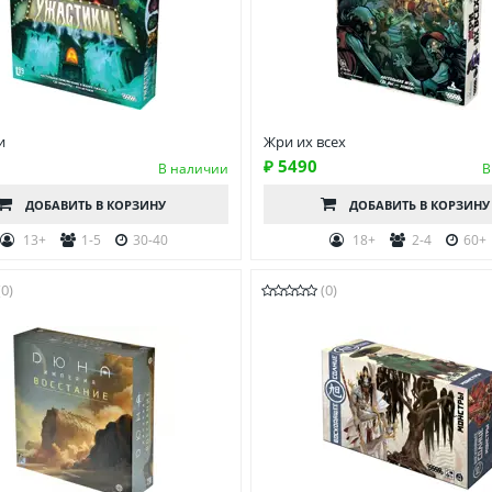
и
Жри их всех
₽ 5490
В наличии
В
ДОБАВИТЬ
В КОРЗИНУ
ДОБАВИТЬ
В КОРЗИНУ
13+
1-5
30-40
18+
2-4
60+
(0)
(0)