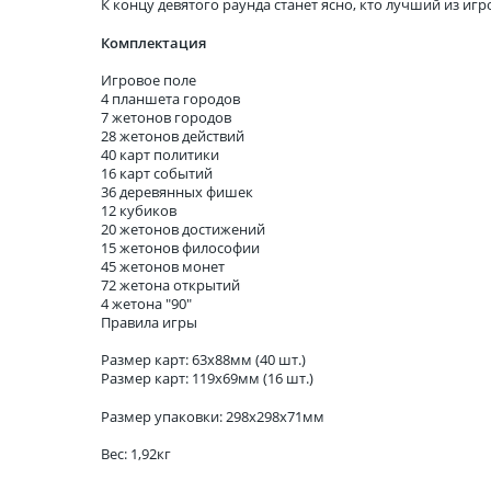
К концу девятого раунда станет ясно, кто лучший из игр
Комплектация
Игровое поле
4 планшета городов
7 жетонов городов
28 жетонов действий
40 карт политики
16 карт событий
36 деревянных фишек
12 кубиков
20 жетонов достижений
15 жетонов философии
45 жетонов монет
72 жетона открытий
4 жетона "90"
Правила игры
Размер карт: 63х88мм (40 шт.)
Размер карт: 119х69мм (16 шт.)
Размер упаковки: 298x298x71мм
Вес: 1,92кг