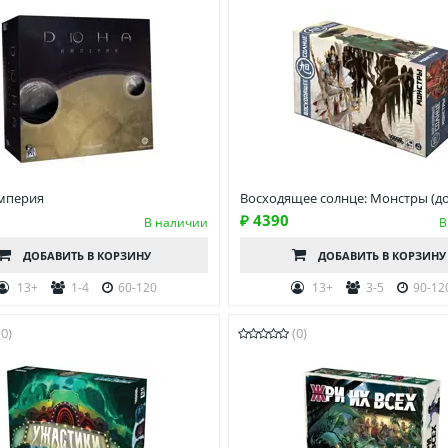
мперия
Восходящее солнце: Монстры (д
₽ 4390
В наличии
В
ДОБАВИТЬ
В КОРЗИНУ
ДОБАВИТЬ
В КОРЗИНУ
13+
1-4
60-120
13+
3-5
90-12
(0)
(0)