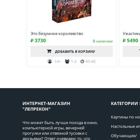
Это безумное королевство
Ужастик
₽ 3730
₽ 5490
В наличии
ДОБАВИТЬ
В КОРЗИНУ
14+
1-2
45-60
ИНТЕРНЕТ-МАГАЗИН
КАТЕГОРИИ 
"ЛЕПРЕКОН"
Картины по н
Что может быть лучше похода в кино,
Настольные и
компьютерной игры, вечерней
прогулки или отвязной тусовки с
Обучающие/
друзьями? Ответ очевиден: то, что