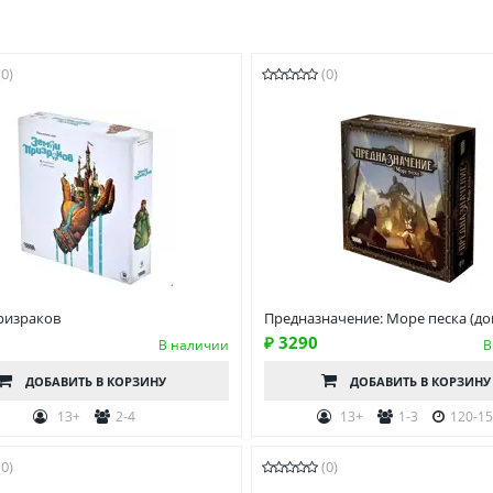
(0)
(0)
ризраков
Предназначение: Море песка (до
₽ 3290
В наличии
В
ДОБАВИТЬ
В КОРЗИНУ
ДОБАВИТЬ
В КОРЗИНУ
13+
2-4
13+
1-3
120-1
(0)
(0)