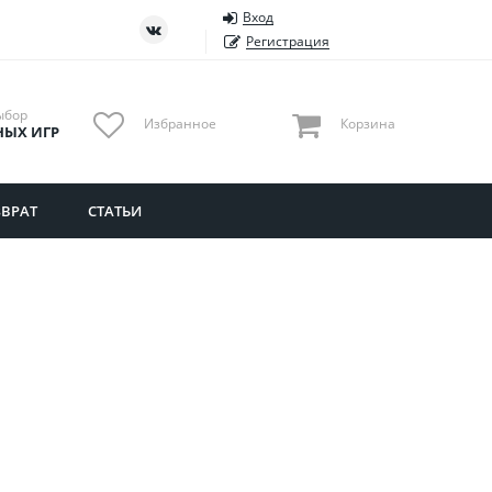
Вход
ть
Тюменская область
Регистрация
Удмуртия
Ульяновская область
ыбор
Избранное
Корзина
НЫХ ИГР
ВРАТ
СТАТЬИ