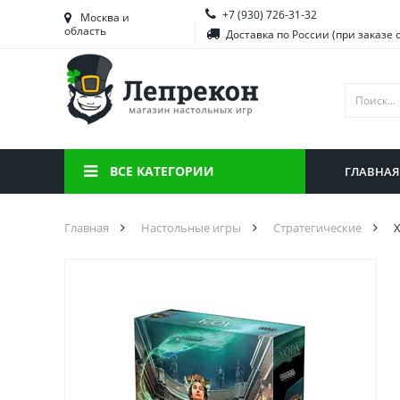
+7 (930) 726-31-32
Башкортостан
Морд
Москва и
область
Доставка по России (при заказе 
Брянская область
Моск
Вологодская область
Ниже
Воронежская область
Ново
Иркутская область
Омск
ВСЕ КАТЕГОРИИ
ГЛАВНАЯ
Калининградская область
Орен
Главная
Настольные игры
Стратегические