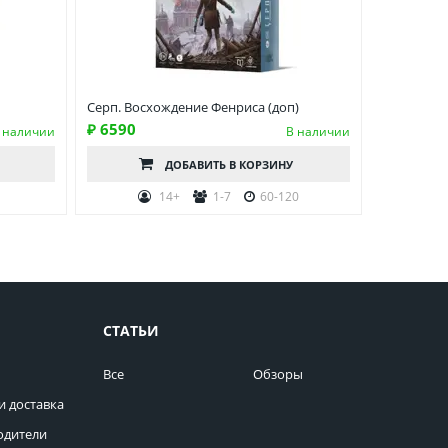
Серп. Восхождение Фенриса (доп)
₽ 6590
 наличии
В наличии
ДОБАВИТЬ
В КОРЗИНУ
14+
1-7
60-120
СТАТЬИ
Все
Обзоры
и доставка
одители