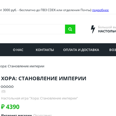
овия
Санкт-Петербург и облас
от 3000 руб. - бесплатно до ПВЗ CDEK или отделения Почты)
подробнее
ва и область
Самарская область
городская область
Саратовская область
Большой в
НАСТОЛЬ
сибирская область
Свердловская область
ая область
Смоленская область
О НАС
КОНТАКТЫ
ОПЛАТА И ДОСТАВКА
ВОЗ
бургская область
Ставропольский край
Хора: Становление империи
ХОРА: СТАНОВЛЕНИЕ ИМПЕРИИ
(0)
Настольная игра "Хора: Становление империи"
₽
4390
Интернет магазин
Отсутствует