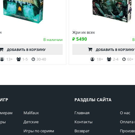
и
Жри их всех
₽ 5490
В наличии
В
ДОБАВИТЬ
В КОРЗИНУ
ДОБАВИТЬ
В КОРЗИНУ
13+
1-5
30-40
18+
2-4
60+
ИГР
РАЗДЕЛЫ САЙТА
омерам
Malifaux
Главная
О нас
гры
Детские
Контакты
Оплата 
Игры по сериям
Возврат
Произв