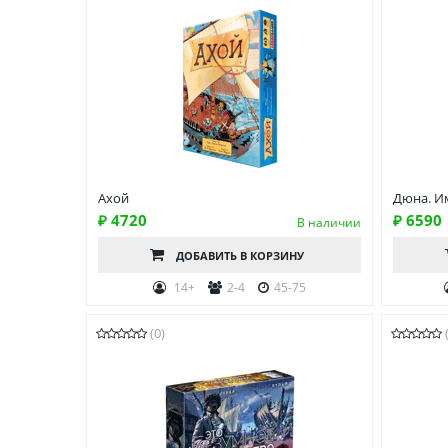
Ахой
Дюна. И
₽ 4720
₽ 6590
В наличии
ДОБАВИТЬ
В КОРЗИНУ
14+
2-4
45-75
(0)