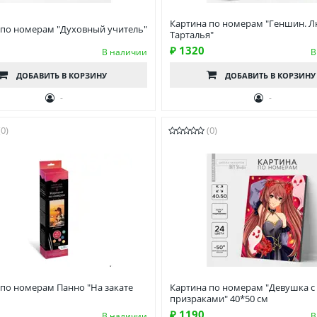
Картина по номерам "Геншин. 
 по номерам "Духовный учитель"
Тарталья"
₽ 1320
В наличии
В
ДОБАВИТЬ
В КОРЗИНУ
ДОБАВИТЬ
В КОРЗИНУ
-
-
(0)
(0)
 по номерам Панно "На закате
Картина по номерам "Девушка с
призраками" 40*50 см
₽ 1190
В наличии
В