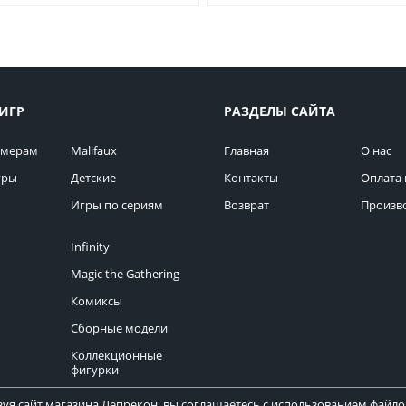
ИГР
РАЗДЕЛЫ САЙТА
омерам
Malifaux
Главная
О нас
гры
Детские
Контакты
Оплата 
Игры по сериям
Возврат
Произв
Infinity
Magic the Gathering
Комиксы
Сборные модели
Коллекционные
фигурки
уя сайт магазина Лепрекон, вы соглашаетесь с использованием файлов