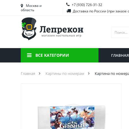
+7 (930) 726-31-32
Башкортостан
Морд
Москва и
область
Доставка по России (при заказе 
Брянская область
Моск
Вологодская область
Ниже
Воронежская область
Ново
Иркутская область
Омск
ВСЕ КАТЕГОРИИ
ГЛАВНАЯ
Калининградская область
Орен
Главная
Картины по номерам
Картина по номер