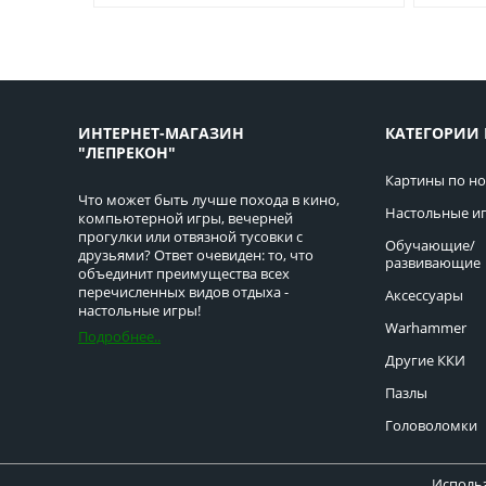
ИНТЕРНЕТ-МАГАЗИН
КАТЕГОРИИ 
"ЛЕПРЕКОН"
Картины по н
Что может быть лучше похода в кино,
Настольные и
компьютерной игры, вечерней
прогулки или отвязной тусовки с
Обучающие/
друзьями? Ответ очевиден: то, что
развивающие
объединит преимущества всех
перечисленных видов отдыха -
Аксессуары
настольные игры!
Warhammer
Подробнее..
Другие ККИ
Пазлы
Головоломки
Использ