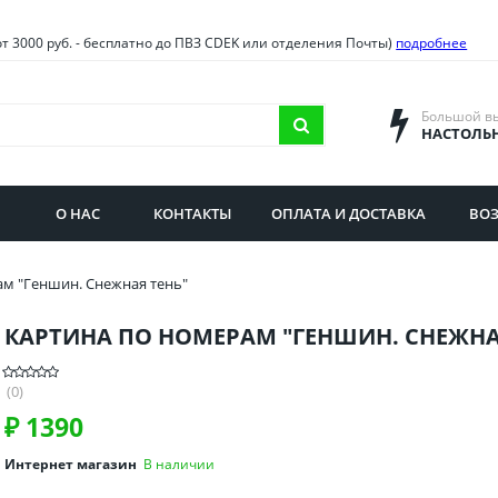
овия
Санкт-Петербург и облас
от 3000 руб. - бесплатно до ПВЗ CDEK или отделения Почты)
подробнее
ва и область
Самарская область
городская область
Саратовская область
Большой в
НАСТОЛЬ
сибирская область
Свердловская область
ая область
Смоленская область
О НАС
КОНТАКТЫ
ОПЛАТА И ДОСТАВКА
ВОЗ
бургская область
Ставропольский край
ам "Геншин. Снежная тень"
КАРТИНА ПО НОМЕРАМ "ГЕНШИН. СНЕЖНА
(0)
₽
1390
Интернет магазин
В наличии