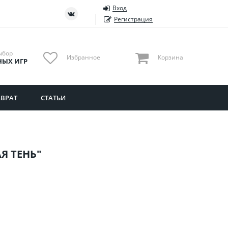
Вход
ть
Тюменская область
Регистрация
Удмуртия
Ульяновская область
ыбор
Избранное
Корзина
НЫХ ИГР
ВРАТ
СТАТЬИ
Я ТЕНЬ"