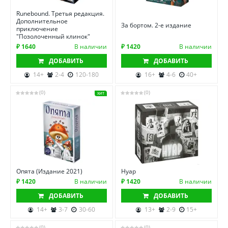
Runebound. Третья редакция.
Дополнительное
За бортом. 2-е издание
приключение
"Позолоченный клинок"
₽ 1640
В наличии
₽ 1420
В наличии
ДОБАВИТЬ
ДОБАВИТЬ
14+
2-4
120-180
16+
4-6
40+
(0)
(0)
ХИТ
Опята (Издание 2021)
Нуар
₽ 1420
В наличии
₽ 1420
В наличии
ДОБАВИТЬ
ДОБАВИТЬ
14+
3-7
30-60
13+
2-9
15+
(0)
(0)