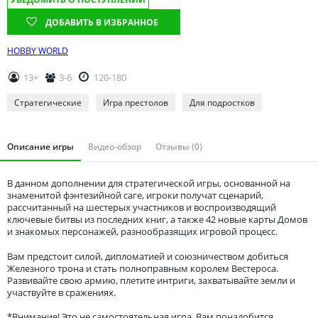
Томская область
ДОБАВИТЬ В ИЗБРАННОЕ
Тюменская область
Удмуртия
HOBBY WORLD
Ульяновская область
13+
3-6
120-180
Стратегические
Игра престолов
Для подростков
Описание игры
Видео-обзор
Отзывы (0)
В данном дополнении для стратегической игры, основанной на
знаменитой фэнтезийной саге, игроки получат сценарий,
рассчитанный на шестерых участников и воспроизводящий
ключевые битвы из последних книг, а также 42 новые карты Домов
и знакомых персонажей, разнообразящих игровой процесс.
Вам предстоит силой, дипломатией и союзничеством добиться
Железного трона и стать полноправным королем Вестероса.
Развивайте свою армию, плетите интриги, захватывайте земли и
участвуйте в сражениях.
*Внимание! Это не самостоятельная игра. Вам понадобится