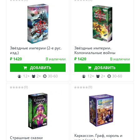
Звёздные империи (2-е рус.
Звёздные империи.
изд.)
Колониальные войны
₽ 1420
В наличии
₽ 1420
В наличии
ДОБАВИТЬ
ДОБАВИТЬ
12+
2+
30-60
12+
2+
30-60
(0)
(0)
Каркассон. Граф, король и
Страшные сказки