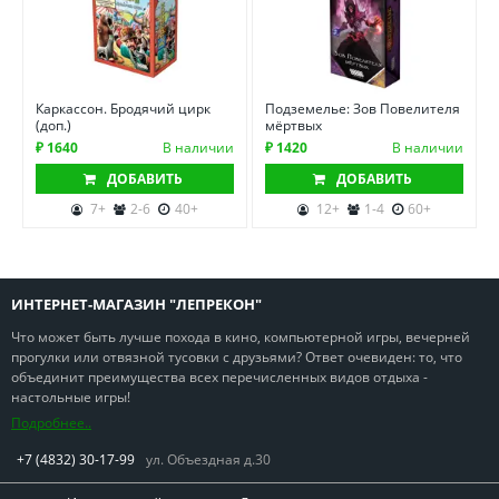
Каркассон. Бродячий цирк
Подземелье: Зов Повелителя
(доп.)
мёртвых
₽ 1640
В наличии
₽ 1420
В наличии
ДОБАВИТЬ
ДОБАВИТЬ
7+
2-6
40+
12+
1-4
60+
ИНТЕРНЕТ-МАГАЗИН "ЛЕПРЕКОН"
Что может быть лучше похода в кино, компьютерной игры, вечерней
прогулки или отвязной тусовки с друзьями? Ответ очевиден: то, что
объединит преимущества всех перечисленных видов отдыха -
настольные игры!
Подробнее..
+7 (4832) 30-17-99
ул. Объездная д.30