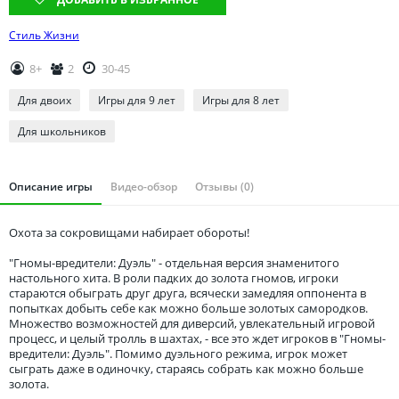
Томская область
Тюменская область
Стиль Жизни
Удмуртия
8+
2
30-45
Ульяновская область
Для двоих
Игры для 9 лет
Игры для 8 лет
Для школьников
Описание игры
Видео-обзор
Отзывы (0)
Охота за сокровищами набирает обороты!
"Гномы-вредители: Дуэль" - отдельная версия знаменитого
настольного хита. В роли падких до золота гномов, игроки
стараются обыграть друг друга, всячески замедляя оппонента в
попытках добыть себе как можно больше золотых самородков.
Множество возможностей для диверсий, увлекательный игровой
процесс, и целый тролль в шахтах, - все это ждет игроков в "Гномы-
вредители: Дуэль". Помимо дуэльного режима, игрок может
сыграть даже в одиночку, стараясь собрать как можно больше
золота.