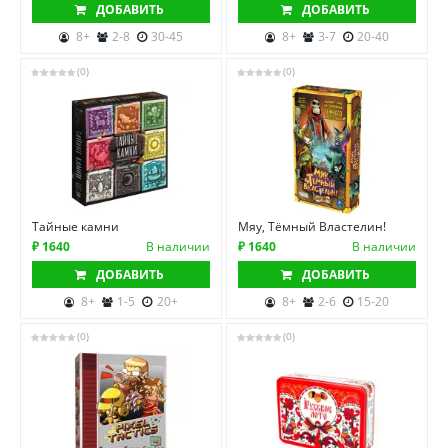
ДОБАВИТЬ
ДОБАВИТЬ
8+
2-8
30-45
8+
3-7
20-40
(0)
(0)
Тайные камни
Мяу, Тёмный Властелин!
₽ 1640
В наличии
₽ 1640
В наличии
ДОБАВИТЬ
ДОБАВИТЬ
8+
1-5
20+
8+
2-6
15-20
(0)
(0)