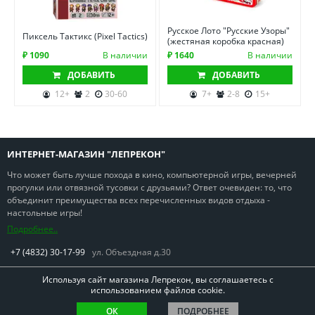
Русское Лото "Русские Узоры"
Пиксель Тактикс (Pixel Tactics)
(жестяная коробка красная)
₽ 1090
В наличии
₽ 1640
В наличии
ДОБАВИТЬ
ДОБАВИТЬ
12+
2
30-60
7+
2-8
15+
ИНТЕРНЕТ-МАГАЗИН "ЛЕПРЕКОН"
Что может быть лучше похода в кино, компьютерной игры, вечерней
прогулки или отвязной тусовки с друзьями? Ответ очевиден: то, что
объединит преимущества всех перечисленных видов отдыха -
настольные игры!
Подробнее..
+7 (4832) 30-17-99
ул. Объездная д.30
Используя сайт магазина Лепрекон, вы соглашаетесь с
использованием файлов cookie.
ОК
ПОДРОБНЕЕ
Copyright © Лепрекон 2013-2026. Все права защищены