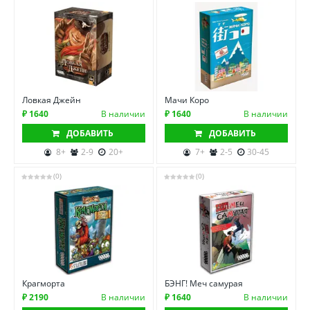
Ловкая Джейн
Мачи Коро
₽ 1640
В наличии
₽ 1640
В наличии
ДОБАВИТЬ
ДОБАВИТЬ
8+
2-9
20+
7+
2-5
30-45
(0)
(0)
Крагморта
БЭНГ! Меч самурая
₽ 2190
В наличии
₽ 1640
В наличии