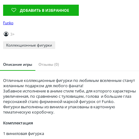
Томская область
ДОБАВИТЬ В ИЗБРАННОЕ
Тюменская область
Удмуртия
Funko
Ульяновская область
3+
Коллекционные фигурки
Описание игры
Отзывы (0)
Отличные коллекционные фигурки по любимым вселенным станут
желанным подарком для любого фаната!
Забавное исполнение в аниме стиле тиби, для которого характерны
увеличенная, по сравнению с туловищем, голова и большие глаз
персонажей стало фирменной маркой фигурок от Funko.
Фигурки выполнены из винила и упакованы в картонную
тематическую коробочку.
Комплектация
1 виниловая фигурка