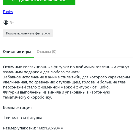
Томская область
Тюменская область
Funko
Удмуртия
3+
Ульяновская область
Коллекционные фигурки
Описание игры
Отзывы (0)
Отличные коллекционные фигурки по любимым вселенным станут
желанным подарком для любого фаната!
Забавное исполнение в аниме стиле тиби, для которого характерны
увеличенная, по сравнению с туловищем, голова и большие глаз
персонажей стало фирменной маркой фигурок от Funko.
Фигурки выполнены из винила и упакованы в картонную
тематическую коробочку.
Комплектация
1 виниловая фигурка
Размер упаковки: 160x120x90мм