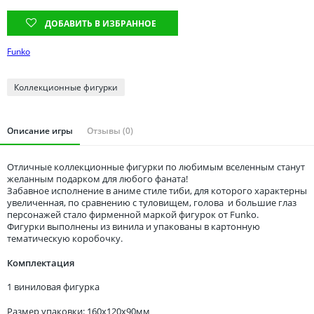
Томская область
ДОБАВИТЬ В ИЗБРАННОЕ
Тюменская область
Удмуртия
Funko
Ульяновская область
Коллекционные фигурки
Описание игры
Отзывы (0)
Отличные коллекционные фигурки по любимым вселенным станут
желанным подарком для любого фаната!
Забавное исполнение в аниме стиле тиби, для которого характерны
увеличенная, по сравнению с туловищем, голова и большие глаз
персонажей стало фирменной маркой фигурок от Funko.
Фигурки выполнены из винила и упакованы в картонную
тематическую коробочку.
Комплектация
1 виниловая фигурка
Размер упаковки: 160x120x90мм