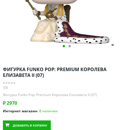
Омская область
Оренбургская область
Пензенская область
Пермский край
Ростовская область
Рязанская область
Санкт-Петербург и область
Самарская область
ФИГУРКА FUNKO POP: PREMIUM КОРОЛЕВА
Саратовская область
ЕЛИЗАВЕТА II (07)
Свердловская область
(0)
Смоленская область
Фигурка Funko Pop: Premium Королева Елизавета II (07)
Ставропольский край
₽
2970
Тамбовская область
Интернет магазин
В наличии
Татарстан
Тверская область
ДОБАВИТЬ
В КОРЗИНУ