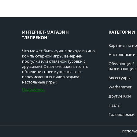
ИНТЕРНЕТ-МАГАЗИН
КАТЕГОРИИ 
"ЛЕПРЕКОН"
Картины по н
Что может быть лучше похода в кино,
Настольные и
компьютерной игры, вечерней
прогулки или отвязной тусовки с
Обучающие/
друзьями? Ответ очевиден: то, что
развивающие
объединит преимущества всех
перечисленных видов отдыха -
Аксессуары
настольные игры!
Warhammer
Подробнее..
Другие ККИ
Пазлы
Головоломки
Использ