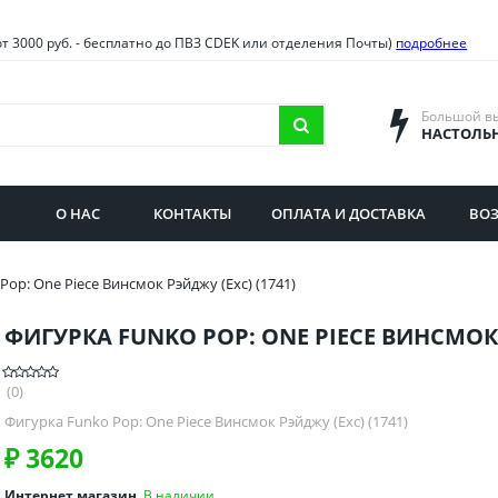
овия
Санкт-Петербург и облас
от 3000 руб. - бесплатно до ПВЗ CDEK или отделения Почты)
подробнее
ва и область
Самарская область
городская область
Саратовская область
Большой в
НАСТОЛЬ
сибирская область
Свердловская область
ая область
Смоленская область
О НАС
КОНТАКТЫ
ОПЛАТА И ДОСТАВКА
ВОЗ
бургская область
Ставропольский край
Pop: One Piece Винсмок Рэйджу (Exc) (1741)
ФИГУРКА FUNKO POP: ONE PIECE ВИНСМОК 
(0)
Фигурка Funko Pop: One Piece Винсмок Рэйджу (Exc) (1741)
₽
3620
Интернет магазин
В наличии