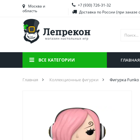
+7 (930) 726-31-32
Башкортостан
Морд
Москва и
область
Доставка по России (при заказе 
Брянская область
Моск
Вологодская область
Ниже
Воронежская область
Ново
Иркутская область
Омск
ВСЕ КАТЕГОРИИ
ГЛАВНАЯ
Калининградская область
Орен
Главная
Коллекционные фигурки
Фигурка Funko 