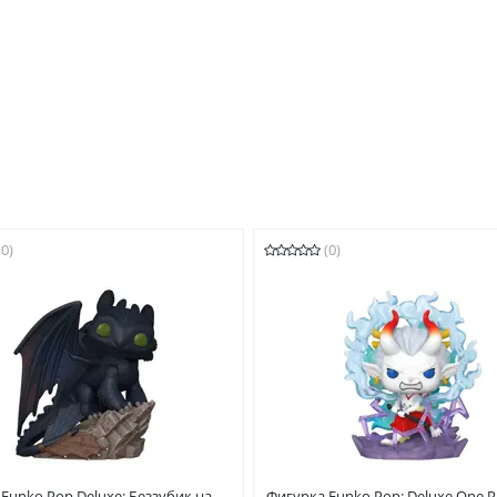
(0)
(0)
Funko Pop Deluxe: Беззубик на
Фигурка Funko Pop: Deluxe One P