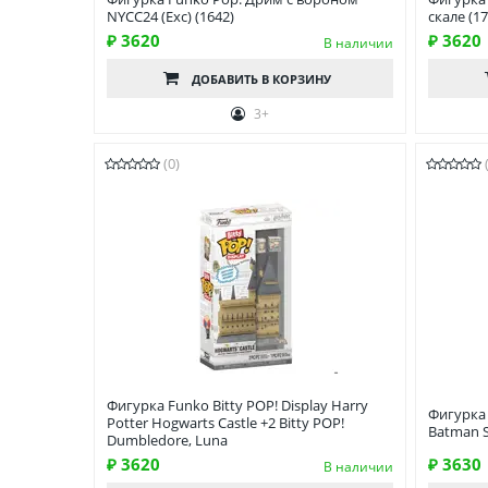
NYCC24 (Exc) (1642)
скале (17
₽ 3620
₽ 3620
В наличии
ДОБАВИТЬ
В КОРЗИНУ
3+
(0)
Фигурка Funko Bitty POP! Display Harry
Фигурка 
Potter Hogwarts Castle +2 Bitty POP!
Batman S
Dumbledore, Luna
₽ 3620
₽ 3630
В наличии