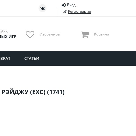
Вход
ть
Тюменская область
Регистрация
Удмуртия
Ульяновская область
ыбор
Избранное
Корзина
НЫХ ИГР
ВРАТ
СТАТЬИ
РЭЙДЖУ (EXC) (1741)