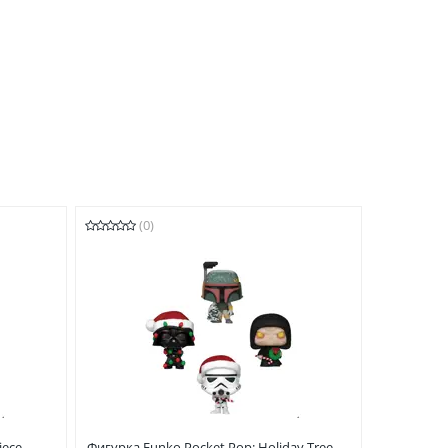
(0)
iece
Фигурка Funko Pocket Pop: Holiday Tree