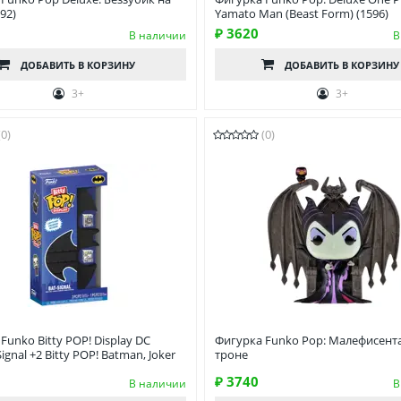
92)
Yamato Man (Beast Form) (1596)
₽ 3620
В наличии
В
ДОБАВИТЬ
В КОРЗИНУ
ДОБАВИТЬ
В КОРЗИНУ
3+
3+
(0)
(0)
Funko Bitty POP! Display DC
Фигурка Funko Pop: Малефисент
ignal +2 Bitty POP! Batman, Joker
троне
₽ 3740
В наличии
В