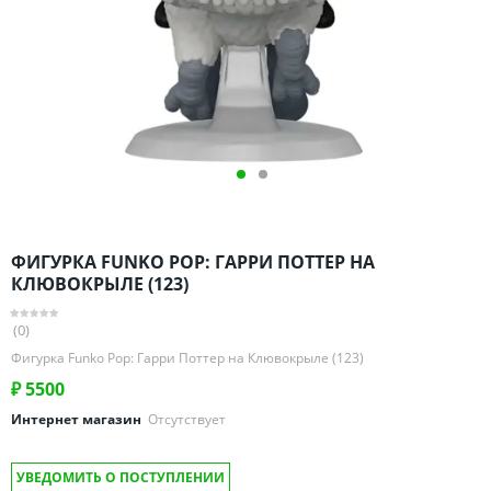
Омская область
Оренбургская область
Пензенская область
Пермский край
Ростовская область
Рязанская область
Санкт-Петербург и область
Самарская область
ФИГУРКА FUNKO POP: ГАРРИ ПОТТЕР НА
Саратовская область
КЛЮВОКРЫЛЕ (123)
Свердловская область
(0)
Смоленская область
Фигурка Funko Pop: Гарри Поттер на Клювокрыле (123)
Ставропольский край
₽
5500
Тамбовская область
Интернет магазин
Отсутствует
Татарстан
Тверская область
УВЕДОМИТЬ О ПОСТУПЛЕНИИ