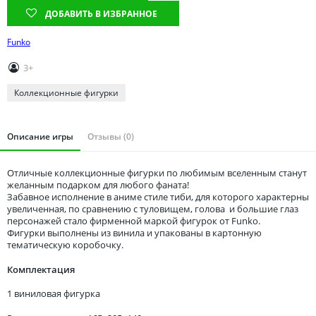
Томская область
ДОБАВИТЬ В ИЗБРАННОЕ
Тюменская область
Funko
Удмуртия
Ульяновская область
3+
Коллекционные фигурки
Описание игры
Отзывы (0)
Отличные коллекционные фигурки по любимым вселенным станут
желанным подарком для любого фаната!
Забавное исполнение в аниме стиле тиби, для которого характерны
увеличенная, по сравнению с туловищем, голова и большие глаз
персонажей стало фирменной маркой фигурок от Funko.
Фигурки выполнены из винила и упакованы в картонную
тематическую коробочку.
Комплектация
1 виниловая фигурка