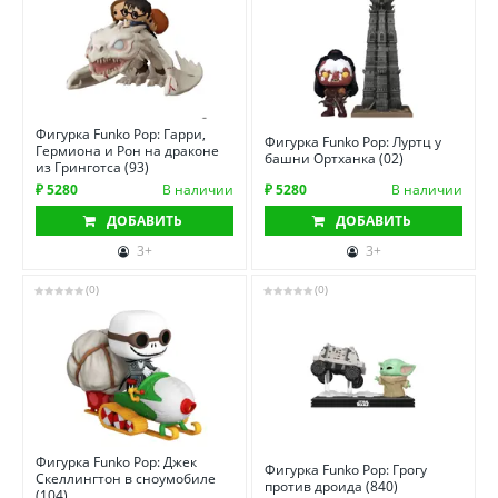
Фигурка Funko Pop: Гарри,
Фигурка Funko Pop: Луртц у
Гермиона и Рон на драконе
башни Ортханка (02)
из Гринготса (93)
₽ 5280
В наличии
₽ 5280
В наличии
ДОБАВИТЬ
ДОБАВИТЬ
3+
3+
(0)
(0)
Фигурка Funko Pop: Джек
Фигурка Funko Pop: Грогу
Скеллингтон в сноумобиле
против дроида (840)
(104)