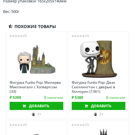
Размер упаковки: 165x205x140мм
Вес: 500г
ПОХОЖИЕ ТОВАРЫ
(0)
(0)
Фигурка Funko Pop: Минерва
Фигурка Funko Pop: Джэк
Макгонагалл с Хогвартсом
Скеллингтон с дверью в
(33)
Хэллоуин (1361)
₽ 5390
В наличии
₽ 5380
В наличии
ДОБАВИТЬ
ДОБАВИТЬ
3+
3+
(0)
(0)