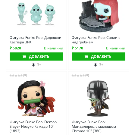
Фигурка Funko Pop: Дядюшки
Фигурка Funko Pop: Салли с
Каспера 3PK
надгробием
₽ 5820
В наличии
₽ 5170
В наличии
ДОБАВИТЬ
ДОБАВИТЬ
3+
3+
(0)
(0)
Фигурка Funko Pop: Demon
Фигурка Funko Pop:
Slayer Незуко Камадо 10"
Мандалорец с малышом
(1892)
Chrome 10" (380)