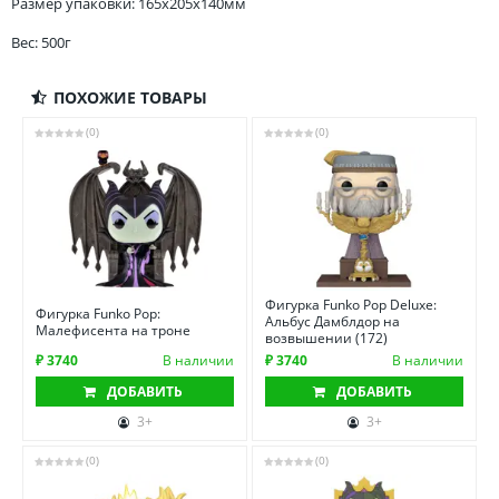
Размер упаковки: 165x205x140мм
Вес: 500г
ПОХОЖИЕ ТОВАРЫ
(0)
(0)
Фигурка Funko Pop Deluxe:
Фигурка Funko Pop:
Альбус Дамблдор на
Малефисента на троне
возвышении (172)
₽ 3740
В наличии
₽ 3740
В наличии
ДОБАВИТЬ
ДОБАВИТЬ
3+
3+
(0)
(0)