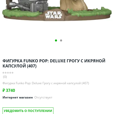
Омская область
Оренбургская область
Пензенская область
Пермский край
Ростовская область
Рязанская область
Санкт-Петербург и область
Самарская область
ФИГУРКА FUNKO POP: DELUXE ГРОГУ С ИКРЯНОЙ
Саратовская область
КАПСУЛОЙ (407)
Свердловская область
(0)
Смоленская область
Фигурка Funko Pop: Deluxe Грогу с икряной капсулой (407)
Ставропольский край
₽
3740
Тамбовская область
Интернет магазин
Отсутствует
Татарстан
Тверская область
УВЕДОМИТЬ О ПОСТУПЛЕНИИ