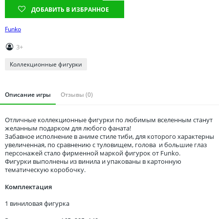
Томская область
ДОБАВИТЬ В ИЗБРАННОЕ
Тюменская область
Funko
Удмуртия
Ульяновская область
3+
Коллекционные фигурки
Описание игры
Отзывы (0)
Отличные коллекционные фигурки по любимым вселенным станут
желанным подарком для любого фаната!
Забавное исполнение в аниме стиле тиби, для которого характерны
увеличенная, по сравнению с туловищем, голова и большие глаз
персонажей стало фирменной маркой фигурок от Funko.
Фигурки выполнены из винила и упакованы в картонную
тематическую коробочку.
Комплектация
1 виниловая фигурка