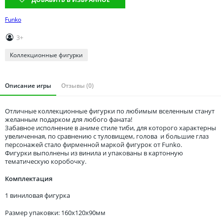
Томская область
Тюменская область
Funko
Удмуртия
3+
Ульяновская область
Коллекционные фигурки
Описание игры
Отзывы (0)
Отличные коллекционные фигурки по любимым вселенным станут
желанным подарком для любого фаната!
Забавное исполнение в аниме стиле тиби, для которого характерны
увеличенная, по сравнению с туловищем, голова и большие глаз
персонажей стало фирменной маркой фигурок от Funko.
Фигурки выполнены из винила и упакованы в картонную
тематическую коробочку.
Комплектация
1 виниловая фигурка
Размер упаковки: 160x120x90мм