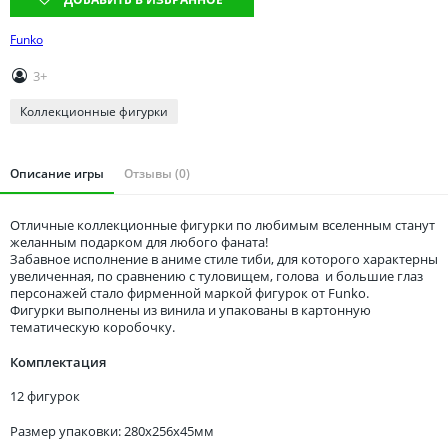
Томская область
Тюменская область
Funko
Удмуртия
3+
Ульяновская область
Коллекционные фигурки
Описание игры
Отзывы (0)
Отличные коллекционные фигурки по любимым вселенным станут
желанным подарком для любого фаната!
Забавное исполнение в аниме стиле тиби, для которого характерны
увеличенная, по сравнению с туловищем, голова и большие глаз
персонажей стало фирменной маркой фигурок от Funko.
Фигурки выполнены из винила и упакованы в картонную
тематическую коробочку.
Комплектация
12 фигурок
Размер упаковки: 280x256x45мм