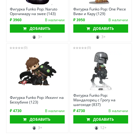
Фигурка Funko Pop: Naruto
Фигурка Funko Pop: One Piece
Орочимару на змее (143)
Виви и Кару (129)
₽ 3960
В наличии
₽ 3950
В наличии
ДОБАВИТЬ
ДОБАВИТЬ
3+
3+
(0)
(0)
Фигурка Funko Pop:
Фигурка Funko Pop: Иккинг на
Мандалорец с Грогу на
Беззубике (123)
шагоходе (837)
₽ 4730
В наличии
₽ 4730
В наличии
ДОБАВИТЬ
ДОБАВИТЬ
3+
12+