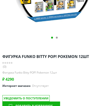
Омская область
Оренбургская область
Пензенская область
Пермский край
Ростовская область
Рязанская область
Санкт-Петербург и область
Самарская область
ФИГУРКА FUNKO BITTY POP! POKEMON 12ШТ
Саратовская область
Свердловская область
(0)
Смоленская область
Фигурка Funko Bitty POP! Pokemon 12шт
Ставропольский край
₽
4290
Тамбовская область
Интернет магазин
Отсутствует
Татарстан
УВЕДОМИТЬ О ПОСТУПЛЕНИИ
Тверская область
ДОБАВИТЬ В ИЗБРАННОЕ