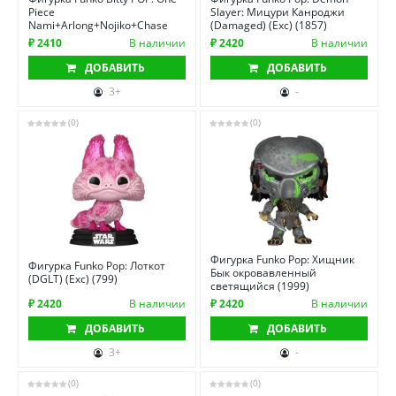
Piece
Slayer: Мицури Канроджи
Nami+Arlong+Nojiko+Chase
(Damaged) (Exc) (1857)
₽ 2410
В наличии
₽ 2420
В наличии
ДОБАВИТЬ
ДОБАВИТЬ
3+
-
(0)
(0)
Фигурка Funko Pop: Хищник
Фигурка Funko Pop: Лоткот
Бык окровавленный
(DGLT) (Exc) (799)
светящийся (1999)
₽ 2420
В наличии
₽ 2420
В наличии
ДОБАВИТЬ
ДОБАВИТЬ
3+
-
(0)
(0)