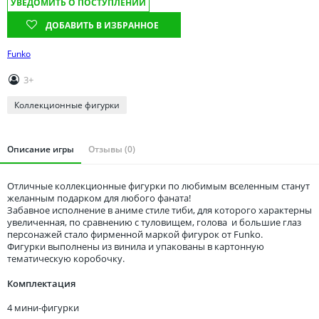
УВЕДОМИТЬ О ПОСТУПЛЕНИИ
Томская область
Тюменская область
ДОБАВИТЬ В ИЗБРАННОЕ
Удмуртия
Funko
Ульяновская область
3+
Коллекционные фигурки
Описание игры
Отзывы (0)
Отличные коллекционные фигурки по любимым вселенным станут
желанным подарком для любого фаната!
Забавное исполнение в аниме стиле тиби, для которого характерны
увеличенная, по сравнению с туловищем, голова и большие глаз
персонажей стало фирменной маркой фигурок от Funko.
Фигурки выполнены из винила и упакованы в картонную
тематическую коробочку.
Комплектация
4 мини-фигурки