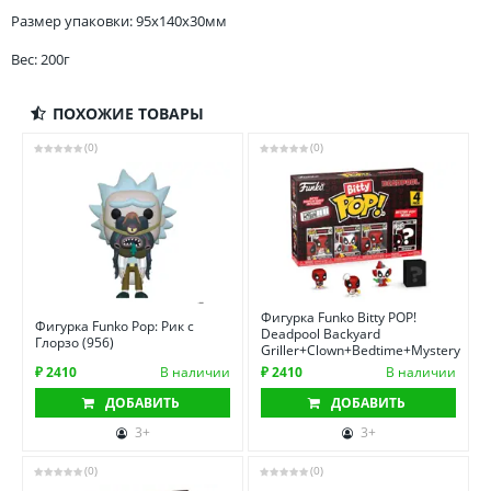
Размер упаковки: 95x140x30мм
Вес: 200г
ПОХОЖИЕ ТОВАРЫ
(0)
(0)
Фигурка Funko Bitty POP!
Фигурка Funko Pop: Рик с
Deadpool Backyard
Глорзо (956)
Griller+Clown+Bedtime+Mystery
₽ 2410
В наличии
₽ 2410
В наличии
ДОБАВИТЬ
ДОБАВИТЬ
3+
3+
(0)
(0)