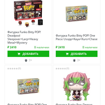
Фигурка Funko Bitty POP!
Deadpool
Фигурка Funko Bitty POP! One
Sleepover+Larp+Heavy
Piece Usopp+Kaya+Kuro+Chase
Metal+Mystery
₽ 2410
В наличии
₽ 2410
В наличии
ДОБАВИТЬ
ДОБАВИТЬ
3+
3+
(0)
(0)
Фигурка Funko Bitty POP! One
Фигурка Funko Pop: Demon