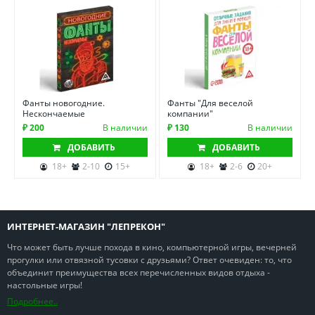
Фанты новогодние.
Фанты "Для веселой
Нескончаемые
компании"
₽ 200
В наличии
₽ 130
В наличии
ДОБАВИТЬ
ДОБАВИТЬ
18+
2-10
15+
18+
2-6
20+
ИНТЕРНЕТ-МАГАЗИН "ЛЕПРЕКОН"
Что может быть лучше похода в кино, компьютерной игры, вечерней
прогулки или отвязной тусовки с друзьями? Ответ очевиден: то, что
объединит преимущества всех перечисленных видов отдыха -
настольные игры!
Подробнее..