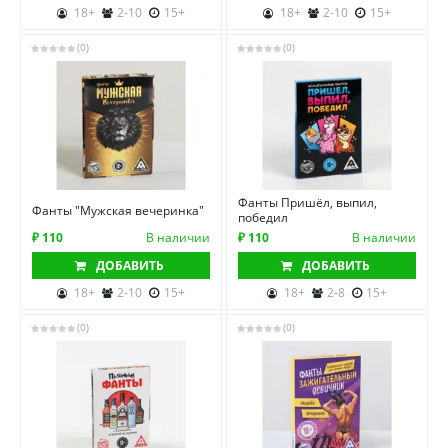
18+
2-10
15+
18+
2-10
15+
(0)
(0)
Фанты Пришёл, выпил,
Фанты "Мужская вечеринка"
победил
₽ 110
В наличии
₽ 110
В наличии
ДОБАВИТЬ
ДОБАВИТЬ
18+
2-10
15+
18+
2-8
15+
(0)
(0)