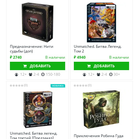
Предназначение: Нити
Unmatched. Битва Легенд.
судьбы (доп)
Том 2
₽ 2740
В наличии
₽ 4940
В наличии
ДОБАВИТЬ
ДОБАВИТЬ
12+
2-4
150-180
12+
2-4
30+
(0)
(0)
НОВИНКА
Unmatched. Битва легенд.
Приключения Робина Гуда
Том третий [Предзаказ]