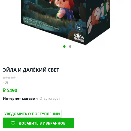
Омская область
Оренбургская область
Пензенская область
Пермский край
Ростовская область
Рязанская область
Санкт-Петербург и область
Самарская область
ЭЙЛА И ДАЛЁКИЙ СВЕТ
Саратовская область
Свердловская область
(0)
Смоленская область
₽
5490
Ставропольский край
Интернет магазин
Отсутствует
Тамбовская область
УВЕДОМИТЬ О ПОСТУПЛЕНИИ
Татарстан
ДОБАВИТЬ В ИЗБРАННОЕ
Тверская область