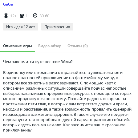
Томская область
GaGa
Тюменская область
12+
1+
30-60
Удмуртия
Игры для 12 лет
Приключения
Ульяновская область
Описание игры
Видео-обзор
Отзывы (0)
Чем закончится путешествие Эйлы?
В одиночку или в компании отправляйтесь в увлекательное и
полное опасностей приключение по фэнтезийному миру, в
котором все животные разговаривают. С помощью карт с
описанием различных ситуаций совершайте подчас непростые
выборы, накапливая определенные ресурсы, с помощью которых
можно продвинуться по сюжету. Познайте радость и горечь на
протяжении пяти глав, в которых вам встретятся друзья и враги,
находки и расставания, а также возможность провалить сценарий,
израсходовав все жетоны здоровья. В таком случае его придется
перезапустить и попробовать другой вариант развития событий,
которых здесь весьма немало. Как закончится ваше красочное
приключение?