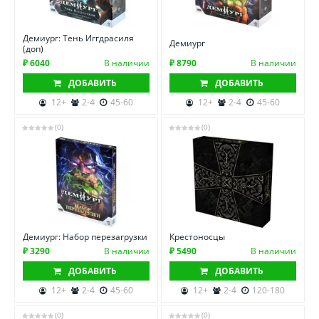
Демиург: Тень Иггдрасиля
Демиург
(доп)
₽ 6040
В наличии
₽ 8790
В наличии
ДОБАВИТЬ
ДОБАВИТЬ
12+
2-4
45-60
12+
2-4
45-60
(0)
(0)
Демиург: Набор перезагрузки
Крестоносцы
₽ 3290
В наличии
₽ 5490
В наличии
ДОБАВИТЬ
ДОБАВИТЬ
12+
2-4
45-60
12+
2-4
120-180
(0)
(0)