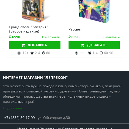
Гранд-отель "Австрия"
Рассвет
(Второе издание)
₽ 6590
В наличии
₽ 6590
В наличии
ДОБАВИТЬ
ДОБАВИТЬ
12+
2-4
60+
11+
1-4
60-90
ИНТЕРНЕТ-МАГАЗИН "ЛЕПРЕКОН"
Что может быть лучше похода в кино, компьютерной игры, вечерней
прогулки или отвязной тусовки с друзьями? Ответ очевиден: то, что
объединит преимущества всех перечисленных видов отдыха -
настольные игры!
Подробнее..
+7 (4832) 30-17-99
ул. Объездная д.30
Используя сайт магазина Лепрекон, вы соглашаетесь с