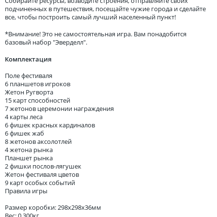
Собирайте ресурсы, возводите строения, отправляйте своих
подчиненных в путешествия, посещайте чужие города и сделайте
все, чтобы построить самый лучший населенный пункт!
*Внимание! Это не самостоятельная игра. Вам понадобится
базовый набор "Эверделл".
Комплектация
Поле фестиваля
6 планшетов игроков
Жетон Ругворта
15 карт способностей
7 жетонов церемонии награждения
4 карты леса
6 фишек красных кардиналов
6 фишек жаб
8 жетонов аксолотлей
4 жетона рынка
Планшет рынка
2 фишки послов-лягушек
Жетон фестиваля цветов
9 карт особых событий
Правила игры
Размер коробки: 298x298x36мм
Вес: 0,300кг