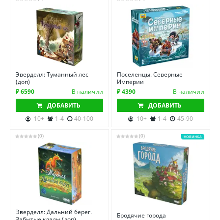
Эверделл: Туманный лес
Поселенцы. Северные
(доп)
Империи
₽ 6590
В наличии
₽ 4390
В наличии
ДОБАВИТЬ
ДОБАВИТЬ
10+
1-4
40-100
10+
1-4
45-90
(0)
(0)
НОВИНКА
Эверделл: Дальний берег.
Бродячие города
Забытые клады (доп)