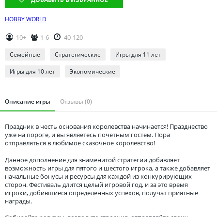
Томская область
Тюменская область
HOBBY WORLD
Удмуртия
10+
1-6
40-120
Ульяновская область
Семейные
Стратегические
Игры для 11 лет
Игры для 10 лет
Экономические
Описание игры
Отзывы (0)
Праздник в честь основания королевства начинается! Празднество
уже на пороге, и вы являетесь почетным гостем. Пора
отправляться в любимое сказочное королевство!
Данное дополнение для знаменитой стратегии добавляет
возможность игры для пятого и шестого игрока, а также добавляет
начальные бонусы и ресурсы для каждой из конкурирующих
сторон. Фестиваль длится целый игровой год, и за это время
игроки, добившиеся определенных успехов, получат приятные
награды.