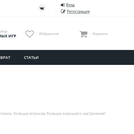
Вход
ть
Тюменская область
Регистрация
Удмуртия
Ульяновская область
ыбор
Избранное
Корзина
НЫХ ИГР
ВРАТ
СТАТЬИ
ртинок, больше игроков, больше хорошего настроения!