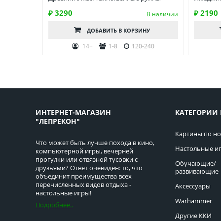
₽ 3290
₽ 2190
В наличии
ДОБАВИТЬ
В КОРЗИНУ
14+
1-8
120-240
ИНТЕРНЕТ-МАГАЗИН
КАТЕГОРИИ 
"ЛЕПРЕКОН"
Картины по н
Что может быть лучше похода в кино,
Настольные и
компьютерной игры, вечерней
прогулки или отвязной тусовки с
Обучающие/
друзьями? Ответ очевиден: то, что
развивающие
объединит преимущества всех
перечисленных видов отдыха -
Аксессуары
настольные игры!
Warhammer
Подробнее..
Другие ККИ