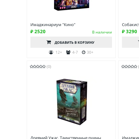
Имаджинариум "Кино"
Собакис
₽ 2520
₽ 3290
В наличии
ДОБАВИТЬ
В КОРЗИНУ
12+
4-7
30+
(0)
Древний Ужас. Таинственные руины
Имаджин