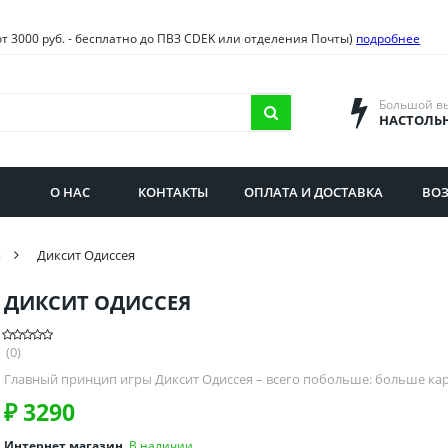
овия
Санкт-Петербург и облас
от 3000 руб. - бесплатно до ПВЗ CDEK или отделения Почты)
подробнее
ва и область
Самарская область
городская область
Саратовская область
Большой в
НАСТОЛЬ
сибирская область
Свердловская область
ая область
Смоленская область
О НАС
КОНТАКТЫ
ОПЛАТА И ДОСТАВКА
ВОЗ
бургская область
Ставропольский край
и
Диксит Одиссея
ДИКСИТ ОДИССЕЯ
(0)
Главный принцип игры Диксит Одиссея – всего побольше: больше ка
₽
3290
Интернет магазин
В наличии