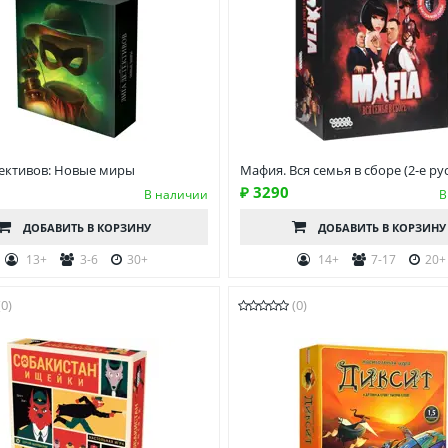
тективов: Новые миры
Мафия. Вся семья в сборе (2-е рус.
₽ 3290
В наличии
В
ДОБАВИТЬ
В КОРЗИНУ
ДОБАВИТЬ
В КОРЗИНУ
13+
3-6
30+
14+
7-17
20+
(0)
(0)