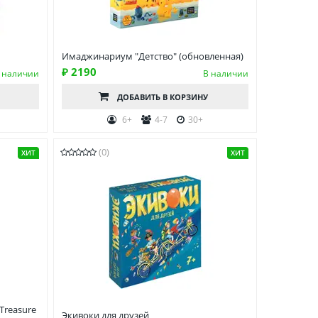
Имаджинариум "Детство" (обновленная)
₽ 2190
 наличии
В наличии
ДОБАВИТЬ
В КОРЗИНУ
6+
4-7
30+
(0)
ХИТ
ХИТ
Treasure
Экивоки для друзей