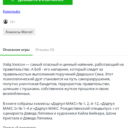
Томская область
Тюменская область
Комильфо
Удмуртия
18+
Ульяновская область
Комиксы Marvel
Описание игры
Отзывы (0)
Уэйд Уилсон — самый опасный и ценный наёмник, работающий на
правительство. А Боб - его напарник, который следит за
правильностью выполнения поручений Дядюшки Сэма. Этот
психопатический дуэт становится на путь саморазрушения,
попутно уничтожая бандитов, террористов, правительство,
шлюшек с пушками, собственное жуткое прошлое и своих
возлюбленных.
В книге собраны комиксы «Дэдпул МАКС» № 1, 2, 4–12, «Дэдпул
МАКС 2» № 1–6 и «Дэдпул МАКС. Рождественский спецвыпуск » от
сценариста Дэвида Лэпхема и художники Кайла Бейкера, Шона
Кристала и Дэвида Лэпхема.
Твердый переплет