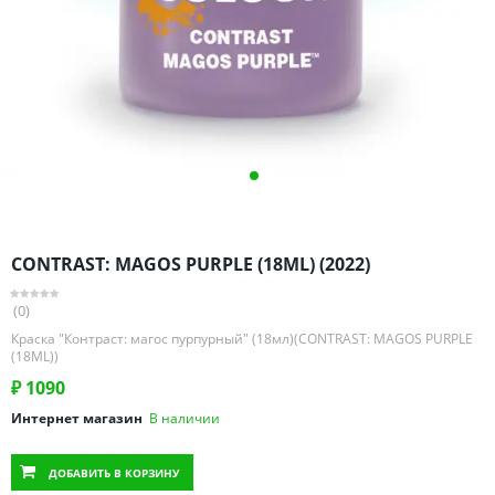
Омская область
Оренбургская область
Пензенская область
Пермский край
Ростовская область
Рязанская область
Санкт-Петербург и область
Самарская область
CONTRAST: MAGOS PURPLE (18ML) (2022)
Саратовская область
Свердловская область
(0)
Смоленская область
Краска "Контраст: магос пурпурный" (18мл)(CONTRAST: MAGOS PURPLE
(18ML))
Ставропольский край
₽
1090
Тамбовская область
Интернет магазин
В наличии
Татарстан
Тверская область
ДОБАВИТЬ
В КОРЗИНУ