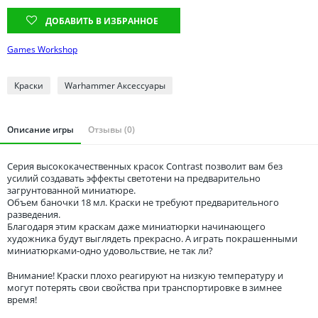
Томская область
ДОБАВИТЬ В ИЗБРАННОЕ
Тюменская область
Удмуртия
Games Workshop
Ульяновская область
Краски
Warhammer Аксессуары
Описание игры
Отзывы (0)
Серия высококачественных красок Contrast позволит вам без
усилий создавать эффекты светотени на предварительно
загрунтованной миниатюре.
Объем баночки 18 мл. Краски не требуют предварительного
разведения.
Благодаря этим краскам даже миниатюрки начинающего
художника будут выглядеть прекрасно. А играть покрашенными
миниатюрками-одно удовольствие, не так ли?
Внимание! Краски плохо реагируют на низкую температуру и
могут потерять свои свойства при транспортировке в зимнее
время!