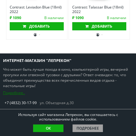
Contrast: Leviadon Blue (18ml)
Contrast: Talassar Blue (18ml)
2022
2022
₽ 1090
В наличии
₽ 1090
В наличии
ДОБАВИТЬ
ДОБАВИТЬ
-
-
ИНТЕРНЕТ-МАГАЗИН "ЛЕПРЕКОН"
Что может быть лучше похода в кино, компьютерной игры, вечерней
прогулки или отвязной тусовки с друзьями? Ответ очевиден: то, что
объединит преимущества всех перечисленных видов отдыха -
настольные игры!
Подробнее..
+7 (4832) 30-17-99
ул. Объездная д.30
Используя сайт магазина Лепрекон, вы соглашаетесь с
использованием файлов cookie.
ОК
ПОДРОБНЕЕ
Copyright © Лепрекон 2013-2026. Все права защищены