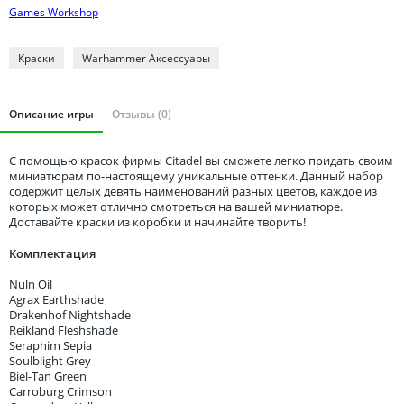
Томская область
Games Workshop
Тюменская область
Удмуртия
Краски
Warhammer Аксессуары
Ульяновская область
Описание игры
Отзывы (0)
С помощью красок фирмы Citadel вы сможете легко придать своим
миниатюрам по-настоящему уникальные оттенки. Данный набор
содержит целых девять наименований разных цветов, каждое из
которых может отлично смотреться на вашей миниатюре.
Доставайте краски из коробки и начинайте творить!
Комплектация
Nuln Oil
Agrax Earthshade
Drakenhof Nightshade
Reikland Fleshshade
Seraphim Sepia
Soulblight Grey
Biel-Tan Green
Carroburg Crimson