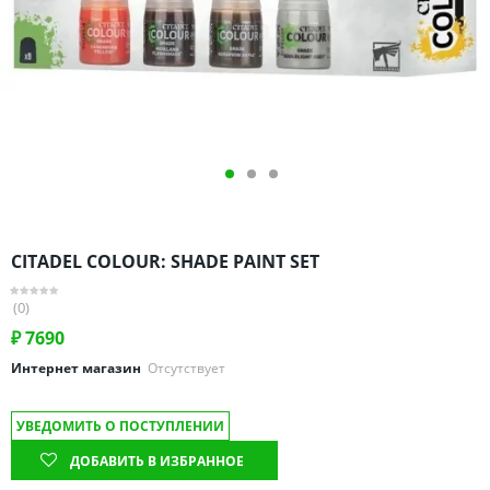
Омская область
Оренбургская область
Пензенская область
Пермский край
Ростовская область
Рязанская область
Санкт-Петербург и область
Самарская область
CITADEL COLOUR: SHADE PAINT SET
Саратовская область
Свердловская область
(0)
Смоленская область
₽
7690
Ставропольский край
Интернет магазин
Отсутствует
Тамбовская область
УВЕДОМИТЬ О ПОСТУПЛЕНИИ
Татарстан
ДОБАВИТЬ В ИЗБРАННОЕ
Тверская область