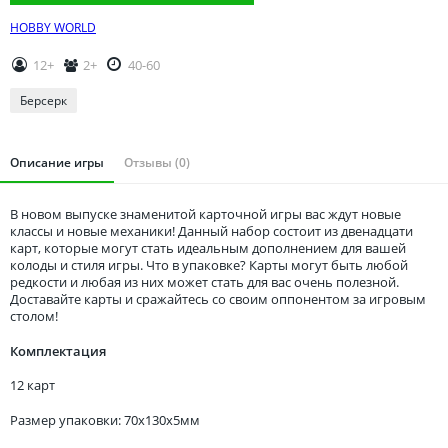
Томская область
HOBBY WORLD
Тюменская область
Удмуртия
12+
2+
40-60
Ульяновская область
Берсерк
Описание игры
Отзывы (0)
В новом выпуске знаменитой карточной игры вас ждут новые
классы и новые механики! Данный набор состоит из двенадцати
карт, которые могут стать идеальным дополнением для вашей
колоды и стиля игры. Что в упаковке? Карты могут быть любой
редкости и любая из них может стать для вас очень полезной.
Доставайте карты и сражайтесь со своим оппонентом за игровым
столом!
Комплектация
12 карт
Размер упаковки: 70x130x5мм