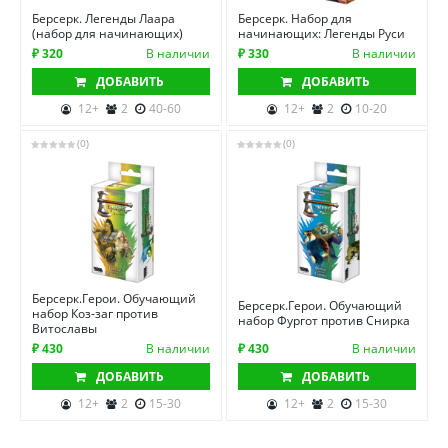
Берсерк. Легенды Лаара
Берсерк. Набор для
(набор для начинающих)
начинающих: Легенды Руси
₽ 320
В наличии
₽ 330
В наличии
ДОБАВИТЬ
ДОБАВИТЬ
12+
2
40-60
12+
2
10-20
(0)
(0)
Берсерк.Герои. Обучающий
Берсерк.Герои. Обучающий
набор Коз-заг против
набор Фургот против Снирка
Витославы
₽ 430
В наличии
₽ 430
В наличии
ДОБАВИТЬ
ДОБАВИТЬ
12+
2
15-30
12+
2
15-30