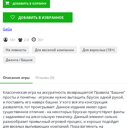
Томская область
ДОБАВИТЬ
В КОРЗИНУ
Тюменская область
ДОБАВИТЬ В ИЗБРАННОЕ
Удмуртия
Ульяновская область
GaGa
18+
2-8
30+
На ловкость
Для веселой компании
Для взрослых (18+)
Дженга / Башня
Описание игры
Отзывы (0)
Классическая игра на аккуратность возвращается! Правила "Башни"
просты и понятны - игрокам нужно вытащить брусок одной рукой,
и поставить его наверх башни. У кого вся эта конструкция
развалится, тот проигрывает. Данное издание имеет одно
существенное отличие - на некоторых брусках присутствуют фанты
с заданиями на алкогольную тематику. Данный элемент сильно
разнообразит привычный игровой процесс, и хорошо подойдет
для веселых выпивающих компаний. Пора взглянуть на