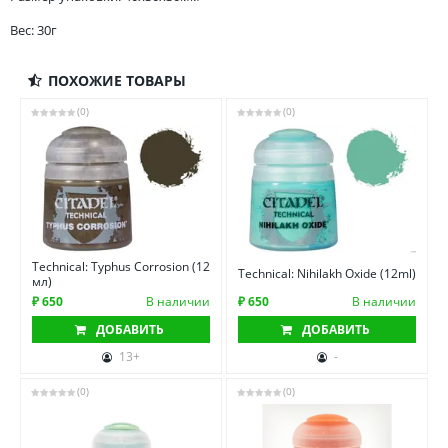
Вес: 30г
ПОХОЖИЕ ТОВАРЫ
(0)
(0)
Technical: Typhus Corrosion (12
Technical: Nihilakh Oxide (12ml)
мл)
₽ 650
В наличии
₽ 650
В наличии
ДОБАВИТЬ
ДОБАВИТЬ
13+
-
(0)
(0)