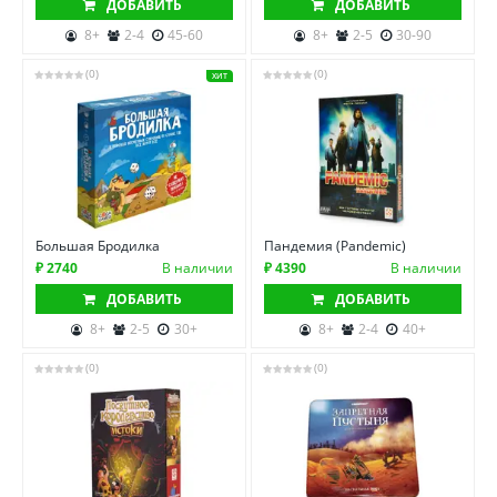
ДОБАВИТЬ
ДОБАВИТЬ
8+
2-4
45-60
8+
2-5
30-90
(0)
(0)
ХИТ
Большая Бродилка
Пандемия (Pandemic)
₽ 2740
В наличии
₽ 4390
В наличии
ДОБАВИТЬ
ДОБАВИТЬ
8+
2-5
30+
8+
2-4
40+
(0)
(0)