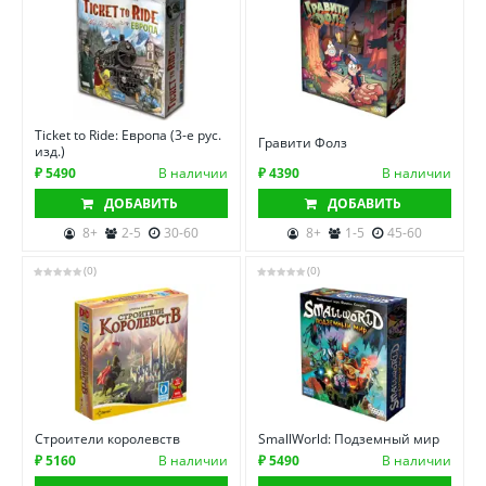
Ticket to Ride: Европа (3-е рус.
Гравити Фолз
изд.)
₽ 5490
В наличии
₽ 4390
В наличии
ДОБАВИТЬ
ДОБАВИТЬ
8+
2-5
30-60
8+
1-5
45-60
(0)
(0)
Строители королевств
SmallWorld: Подземный мир
₽ 5160
В наличии
₽ 5490
В наличии