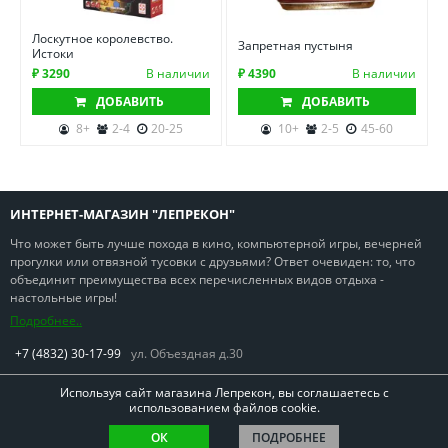
Лоскутное королевство.
Запретная пустыня
Истоки
₽ 3290
В наличии
₽ 4390
В наличии
ДОБАВИТЬ
ДОБАВИТЬ
8+
2-4
20-25
10+
2-5
45-60
ИНТЕРНЕТ-МАГАЗИН "ЛЕПРЕКОН"
Что может быть лучше похода в кино, компьютерной игры, вечерней
прогулки или отвязной тусовки с друзьями? Ответ очевиден: то, что
объединит преимущества всех перечисленных видов отдыха -
настольные игры!
Подробнее..
+7 (4832) 30-17-99
ул. Объездная д.30
Используя сайт магазина Лепрекон, вы соглашаетесь с
использованием файлов cookie.
Copyright © Лепрекон 2013-2026. Все права защищены
ОК
ПОДРОБНЕЕ