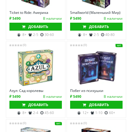
Ticket to Ride: Америка
Smallworld (Маленький Мир)
₽ 5490
В наличии
₽ 5490
В наличии
ДОБАВИТЬ
ДОБАВИТЬ
8+
2-5
30-60
8+
2-5
40-80
(0)
(0)
ХИТ
Азул: Сад королевы
Побег из психушки
₽ 5490
В наличии
₽ 5490
В наличии
ДОБАВИТЬ
ДОБАВИТЬ
8+
2-4
45-60
12+
1-10
60+
(0)
(0)
ХИТ