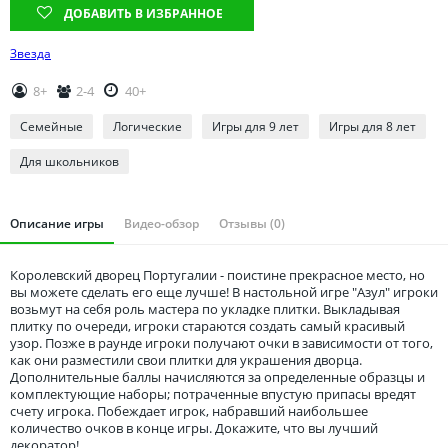
Томская область
ДОБАВИТЬ В ИЗБРАННОЕ
Тюменская область
Звезда
Удмуртия
8+
2-4
40+
Ульяновская область
Семейные
Логические
Игры для 9 лет
Игры для 8 лет
Для школьников
Описание игры
Видео-обзор
Отзывы (0)
Королевский дворец Португалии - поистине прекрасное место, но
вы можете сделать его еще лучше! В настольной игре "Азул" игроки
возьмут на себя роль мастера по укладке плитки. Выкладывая
плитку по очереди, игроки стараются создать самый красивый
узор. Позже в раунде игроки получают очки в зависимости от того,
как они разместили свои плитки для украшения дворца.
Дополнительные баллы начисляются за определенные образцы и
комплектующие наборы; потраченные впустую припасы вредят
счету игрока. Побеждает игрок, набравший наибольшее
количество очков в конце игры. Докажите, что вы лучший
декоратор!