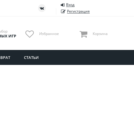
Вход
ть
Тюменская область
Регистрация
Удмуртия
Ульяновская область
ыбор
Избранное
Корзина
НЫХ ИГР
ВРАТ
СТАТЬИ