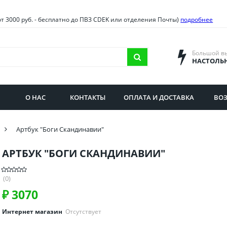
овия
Санкт-Петербург и облас
от 3000 руб. - бесплатно до ПВЗ CDEK или отделения Почты)
подробнее
ва и область
Самарская область
городская область
Саратовская область
Большой в
НАСТОЛЬ
сибирская область
Свердловская область
ая область
Смоленская область
О НАС
КОНТАКТЫ
ОПЛАТА И ДОСТАВКА
ВОЗ
бургская область
Ставропольский край
Артбук "Боги Скандинавии"
АРТБУК "БОГИ СКАНДИНАВИИ"
(0)
₽
3070
Интернет магазин
Отсутствует