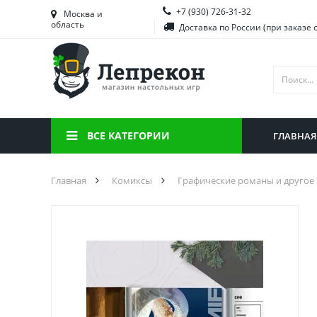
+7 (930) 726-31-32
Башкортостан
Морд
Москва и
область
Доставка по России (при заказе 
Брянская область
Моск
Вологодская область
Ниже
Воронежская область
Ново
Иркутская область
Омск
ВСЕ КАТЕГОРИИ
ГЛАВНАЯ
Калининградская область
Орен
Главная
Комиксы
Графические романы и другое