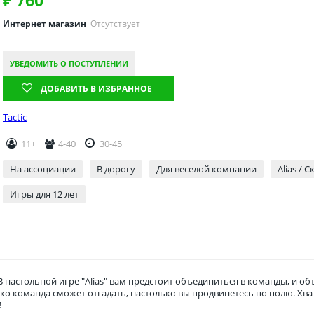
Интернет магазин
Отсутствует
УВЕДОМИТЬ О ПОСТУПЛЕНИИ
ДОБАВИТЬ В ИЗБРАННОЕ
Tactic
11+
4-40
30-45
На ассоциации
В дорогу
Для веселой компании
Alias / 
Игры для 12 лет
В настольной игре "Alias" вам предстоит объединиться в команды, и 
ко команда сможет отгадать, настолько вы продвинетесь по полю. Хв
!