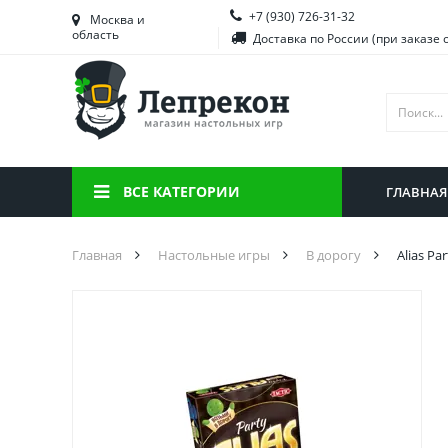
+7 (930) 726-31-32
Башкортостан
Морд
Москва и
область
Доставка по России (при заказе 
Брянская область
Моск
Вологодская область
Ниже
Воронежская область
Ново
Иркутская область
Омск
ВСЕ КАТЕГОРИИ
ГЛАВНАЯ
Калининградская область
Орен
Главная
Настольные игры
В дорогу
Alias Pa