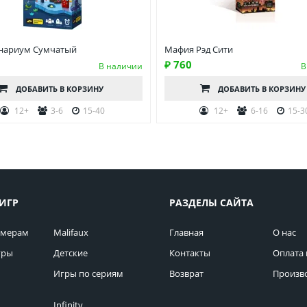
нариум Сумчатый
Мафия Рэд Сити
₽ 760
В наличии
В
ДОБАВИТЬ
В КОРЗИНУ
ДОБАВИТЬ
В КОРЗИНУ
12+
3-6
15-40
12+
6-16
15-3
ИГР
РАЗДЕЛЫ САЙТА
омерам
Malifaux
Главная
О нас
гры
Детские
Контакты
Оплата 
Игры по сериям
Возврат
Произв
Infinity