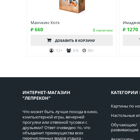
Манчкин: Котэ
Имаджи
₽ 660
₽ 1270
В наличии
ДОБАВИТЬ
В КОРЗИНУ
12+
3-6
30+
ИНТЕРНЕТ-МАГАЗИН
КАТЕГОРИИ 
"ЛЕПРЕКОН"
Картины по н
Что может быть лучше похода в кино,
Настольные и
компьютерной игры, вечерней
прогулки или отвязной тусовки с
Обучающие/
друзьями? Ответ очевиден: то, что
развивающие
объединит преимущества всех
перечисленных видов отдыха -
Аксессуары