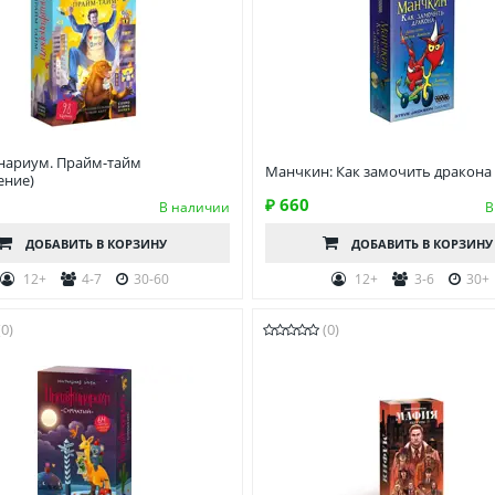
ариум. Прайм-тайм
Манчкин: Как замочить дракона
ение)
₽ 660
В наличии
В
ДОБАВИТЬ
В КОРЗИНУ
ДОБАВИТЬ
В КОРЗИНУ
12+
4-7
30-60
12+
3-6
30+
(0)
(0)