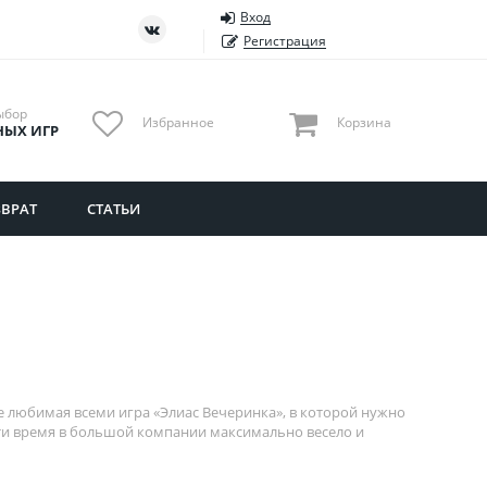
Вход
ть
Тюменская область
Регистрация
Удмуртия
Ульяновская область
ыбор
Избранное
Корзина
НЫХ ИГР
ВРАТ
СТАТЬИ
е любимая всеми игра «Элиас Вечеринка», в которой нужно
ести время в большой компании максимально весело и