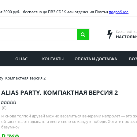
овия
Санкт-Петербург и облас
от 3000 руб. - бесплатно до ПВЗ CDEK или отделения Почты)
подробнее
ва и область
Самарская область
городская область
Саратовская область
Большой в
НАСТОЛЬ
сибирская область
Свердловская область
ая область
Смоленская область
О НАС
КОНТАКТЫ
ОПЛАТА И ДОСТАВКА
ВОЗ
бургская область
Ставропольский край
rty. Компактная версия 2
ALIAS PARTY. КОМПАКТНАЯ ВЕРСИЯ 2
(0)
И снова толпой друзей можно веселиться вечерами напролёт — это ж
объяснять, отгадывать и вести свою команду к победе. Хотите пров
безумно?
₽
760