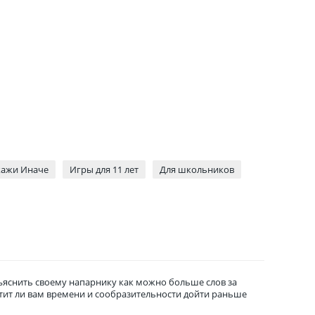
Скажи Иначе
Игры для 11 лет
Для школьников
объяснить своему напарнику как можно больше слов за
атит ли вам времени и сообразительности дойти раньше