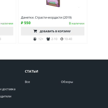
Данетки. Cтрасти-мордасти (2019)
₽ 550
 наличии
В наличии
ДОБАВИТЬ
В КОРЗИНУ
0
12+
2-10
10-40
СТАТЬИ
Все
Обзоры
и доставка
одители