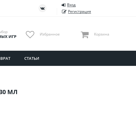
Вход
ть
Тюменская область
Регистрация
Удмуртия
Ульяновская область
ыбор
Избранное
Корзина
НЫХ ИГР
ВРАТ
СТАТЬИ
30 МЛ