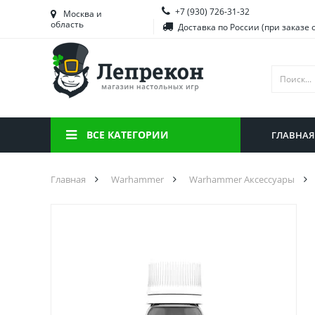
+7 (930) 726-31-32
Башкортостан
Морд
Москва и
область
Доставка по России (при заказе 
Брянская область
Моск
Вологодская область
Ниже
Воронежская область
Ново
Иркутская область
Омск
ВСЕ КАТЕГОРИИ
ГЛАВНАЯ
Калининградская область
Орен
Главная
Warhammer
Warhammer Аксессуары