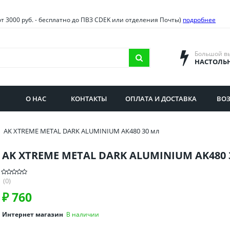
овия
Санкт-Петербург и облас
от 3000 руб. - бесплатно до ПВЗ CDEK или отделения Почты)
подробнее
ва и область
Самарская область
городская область
Саратовская область
Большой в
НАСТОЛЬ
сибирская область
Свердловская область
ая область
Смоленская область
О НАС
КОНТАКТЫ
ОПЛАТА И ДОСТАВКА
ВОЗ
бургская область
Ставропольский край
AK XTREME METAL DARK ALUMINIUM AK480 30 мл
AK XTREME METAL DARK ALUMINIUM AK480 
(0)
₽
760
Интернет магазин
В наличии