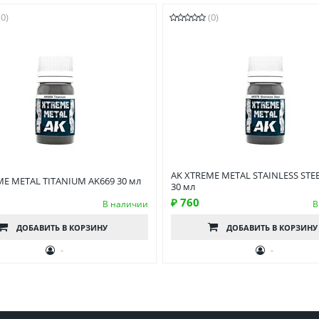
(0)
(0)
AK XTREME METAL STAINLESS STE
ME METAL TITANIUM AK669 30 мл
30 мл
₽ 760
В наличии
В
ДОБАВИТЬ
В КОРЗИНУ
ДОБАВИТЬ
В КОРЗИНУ
-
-