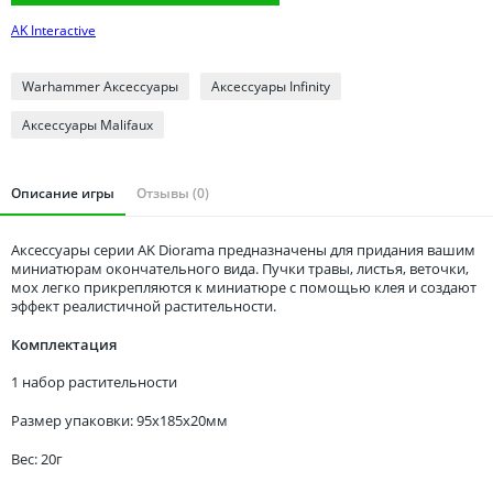
Томская область
AK Interactive
Тюменская область
Удмуртия
Warhammer Аксессуары
Аксессуары Infinity
Ульяновская область
Аксессуары Malifaux
Описание игры
Отзывы (0)
Аксессуары серии AK Diorama предназначены для придания вашим
миниатюрам окончательного вида. Пучки травы, листья, веточки,
мох легко прикрепляются к миниатюре с помощью клея и создают
эффект реалистичной растительности.
Комплектация
1 набор растительности
Размер упаковки: 95x185x20мм
Вес: 20г