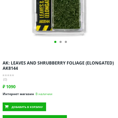
Омская область
Оренбургская область
Пензенская область
Пермский край
Ростовская область
Рязанская область
Санкт-Петербург и область
Самарская область
AK: LEAVES AND SHRUBBERRY FOLIAGE (ELONGATED)
Саратовская область
AK8144
Свердловская область
(0)
Смоленская область
₽
1090
Ставропольский край
Интернет магазин
В наличии
Тамбовская область
Татарстан
ДОБАВИТЬ
В КОРЗИНУ
Тверская область