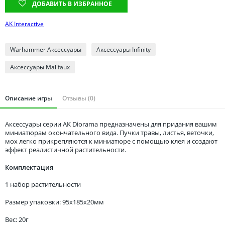
Томская область
ДОБАВИТЬ В ИЗБРАННОЕ
Тюменская область
AK Interactive
Удмуртия
Ульяновская область
Warhammer Аксессуары
Аксессуары Infinity
Аксессуары Malifaux
Описание игры
Отзывы (0)
Аксессуары серии AK Diorama предназначены для придания вашим
миниатюрам окончательного вида. Пучки травы, листья, веточки,
мох легко прикрепляются к миниатюре с помощью клея и создают
эффект реалистичной растительности.
Комплектация
1 набор растительности
Размер упаковки: 95x185x20мм
Вес: 20г