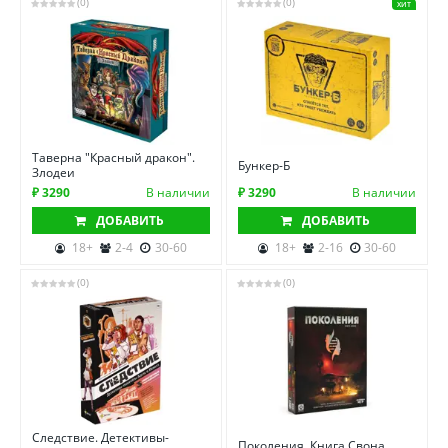
(0)
(0)
ХИТ
Таверна "Красный дракон".
Бункер-Б
Злодеи
₽ 3290
В наличии
₽ 3290
В наличии
ДОБАВИТЬ
ДОБАВИТЬ
18+
2-4
30-60
18+
2-16
30-60
(0)
(0)
Следствие. Детективы-
Поколения. Книга Свона