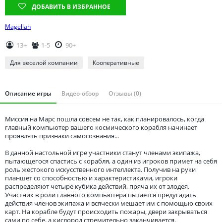
Томская область
ДОБАВИТЬ В ИЗБРАННОЕ
Тюменская область
Magellan
Удмуртия
13+
1-5
90+
Ульяновская область
Для веселой компании
Кооперативные
Описание игры
Видео-обзор
Отзывы (0)
Миссия на Марс пошла совсем не так, как планировалось, когда
главный компьютер вашего космического корабля начинает
проявлять признаки самосознания...
В данной настольной игре участники станут членами экипажа,
пытающегося спастись с корабля, а один из игроков примет на себя
роль жестокого искусственного интеллекта. Получив на руки
планшет со способностью и характеристиками, игроки
распределяют четыре кубика действий, пряча их от злодея.
Участник в роли главного компьютера пытается предугадать
действия членов экипажа и всячески мешает им с помощью своих
карт. На корабле будут происходить пожары, двери закрываться
сами по себе, а кислород стремительно заканчивается.