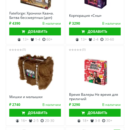
Fateforge: Хроники Каана.
Корпорация «Сны»
Битва бессмертных (доп)
₽ 4390
В наличии
₽ 3290
В наличии
ДОБАВИТЬ
ДОБАВИТЬ
13+
1-4
60+
13+
2-4
30-60
(0)
(0)
Время Валеры Не время для
Мишки и малышки
приличий
₽ 2740
В наличии
₽ 3290
В наличии
ДОБАВИТЬ
ДОБАВИТЬ
16+
2-5
20-30
18+
3-8
30+