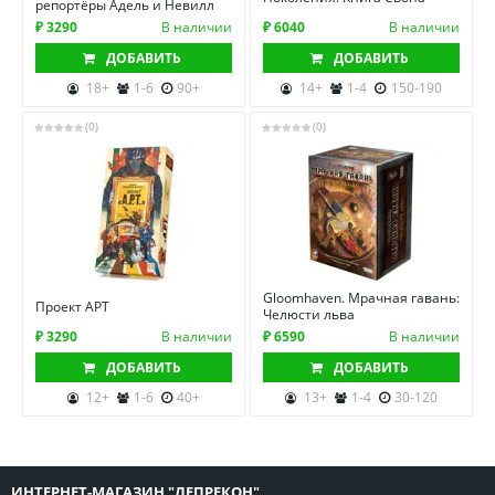
репортёры Адель и Невилл
₽ 3290
В наличии
₽ 6040
В наличии
ДОБАВИТЬ
ДОБАВИТЬ
18+
1-6
90+
14+
1-4
150-190
(0)
(0)
Gloomhaven. Мрачная гавань:
Проект АРТ
Челюсти льва
₽ 3290
В наличии
₽ 6590
В наличии
ДОБАВИТЬ
ДОБАВИТЬ
12+
1-6
40+
13+
1-4
30-120
ИНТЕРНЕТ-МАГАЗИН "ЛЕПРЕКОН"